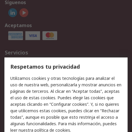
Síguenos
Aceptamos
Servicios
Cómo realizar pedidos
Devoluciones
Respetamos tu privacidad
Facturación y pago
Formas de entrega
Utilizamos cookies y otras tecnologías para analizar el
Ofertas
Soporte técnico
uso de nuestra web, personalizarla y mostrar anuncios en
páginas de terceros. Al clicar en “Aceptar todas”, aceptas
Legal
el uso de estas cookies. Puedes elegir las cookies que
aceptas clicando en “Configurar cookies”. Y, si no quieres
Aviso legal
Política de privacidad -
que utilicemos estas cookies, puedes clicar en “Rechazar
Actualizada
todas”, aunque es posible que esto restrinja el acceso a
Política sobre cookies
Seguridad de emails
algunas funcionalidades. Para más información, puedes
Certificaciones de
Condiciones de venta
leer nuestra
política de cookies
.