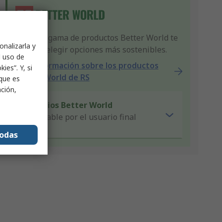
Nuestra gama de productos Better World te
onalizarla y
ayuda a elegir opciones más sostenibles.
l uso de
Más información sobre los productos
ies”. Y, si
Better World de RS
nque es
ación,
Criterios Better World
Reparable por el usuario final
todas