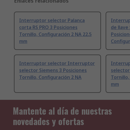
Enlaces relacionados
Interruptor selector Palanca
Interrup
corta RS PRO 3 Posiciones
de llave
Tornillo, Configuración 2 NA 22.5
Posicio
mm
Configu
Interruptor selector Interruptor
Interrup
selector Siemens 3 Posiciones
selector
Tornillo, Configuración 2 NA
Tornillo
mm
Mantente al día de nuestras
novedades y ofertas