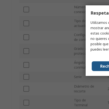
Número de
conexiones
Respeta
Tipo de
Utilizamos 
actuador
mostrar anu
estas cooki
Configuración
no quieres 
de contactos
posible que
Grado de
puedes lee
protección IP
Ángulo de
Rech
conmutación
Serie
Diámetro de
recorte
Tipo de
T
Terminal