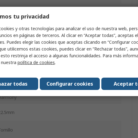
3
mos tu privacidad
cookies y otras tecnologías para analizar el uso de nuestra web, pers
Interruptor selector
ncios en páginas de terceros. Al clicar en “Aceptar todas”, aceptas e
es. Puedes elegir las cookies que aceptas clicando en “Configurar cook
2 NA
que utilicemos estas cookies, puedes clicar en “Rechazar todas”, au
 esto restrinja el acceso a algunas funcionalidades. Para más inform
r nuestra
política de cookies
.
IP67, IP69K, IP69
45 °
azar todas
Configurar cookies
Aceptar 
Harmony
22.5mm
ornillo