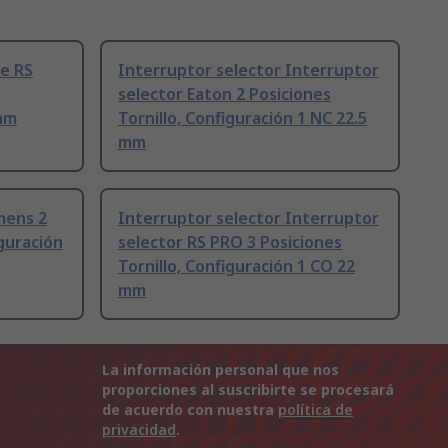
ve RS
Interruptor selector Interruptor
,
selector Eaton 2 Posiciones
 mm
Tornillo, Configuración 1 NC 22.5
mm
mens 2
Interruptor selector Interruptor
iguración
selector RS PRO 3 Posiciones
Tornillo, Configuración 1 CO 22
mm
La información personal que nos
proporciones al suscribirte se procesará
de acuerdo con nuestra
política de
privacidad
.