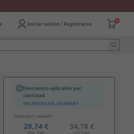
0
s
Iniciar sesión / Registrarse
Descuento aplicable por
cantidad
Ver precios por cantidad
Subtotal (1 unidad)*
28,74 €
34,78 €
(exc. IVA)
(inc.IVA)