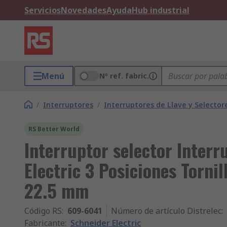
Servicios
Novedades
Ayuda
Hub industrial
Menú
Nº ref. fabric.
/
Interruptores
/
Interruptores de Llave y Selector
RS Better World
Interruptor selector Interr
Electric 3 Posiciones Torni
22.5 mm
Código RS
:
609-6041
Número de artículo Distrelec
:
Fabricante
:
Schneider Electric