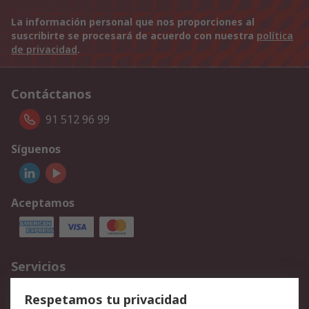
La información personal que nos proporciones al
suscribirte se procesará de acuerdo con nuestra
política
de privacidad
.
Contáctanos
91 512 96 99
Síguenos
Aceptamos
Servicios
Cómo realizar pedidos
Devoluciones
Respetamos tu privacidad