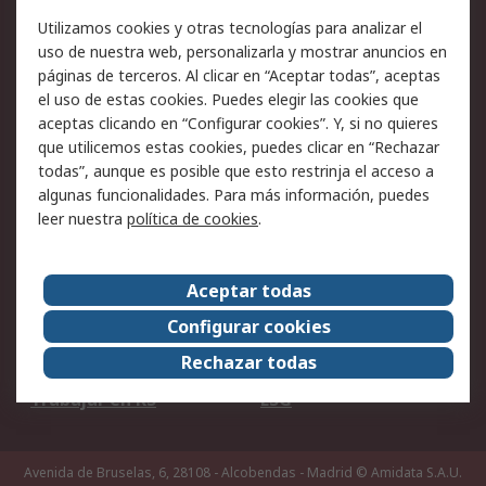
Facturación y pago
Formas de entrega
Utilizamos cookies y otras tecnologías para analizar el
Ofertas
Soporte técnico
uso de nuestra web, personalizarla y mostrar anuncios en
páginas de terceros. Al clicar en “Aceptar todas”, aceptas
Legal
el uso de estas cookies. Puedes elegir las cookies que
aceptas clicando en “Configurar cookies”. Y, si no quieres
Aviso legal
Política de privacidad -
que utilicemos estas cookies, puedes clicar en “Rechazar
Actualizada
todas”, aunque es posible que esto restrinja el acceso a
Política sobre cookies
Seguridad de emails
algunas funcionalidades. Para más información, puedes
Certificaciones de
Condiciones de venta
leer nuestra
política de cookies
.
empresa
Aceptar todas
Acerca de RS
Configurar cookies
Acerca de RS
RS Group
Rechazar todas
RS en el mundo
Sala de prensa
Trabajar en RS
ESG
Avenida de Bruselas, 6, 28108 - Alcobendas - Madrid
© Amidata S.A.U.