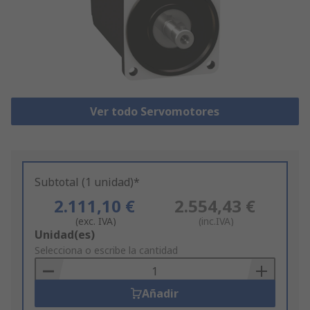
Ver todo Servomotores
Subtotal (1 unidad)*
2.111,10 €
2.554,43 €
(exc. IVA)
(inc.IVA)
Add
Unidad(es)
to
Selecciona o escribe la cantidad
Basket
Añadir