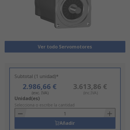
Ver todo Servomotores
Subtotal (1 unidad)*
2.986,66 €
3.613,86 €
(exc. IVA)
(inc.IVA)
Add
Unidad(es)
to
Selecciona o escribe la cantidad
Basket
Añadir