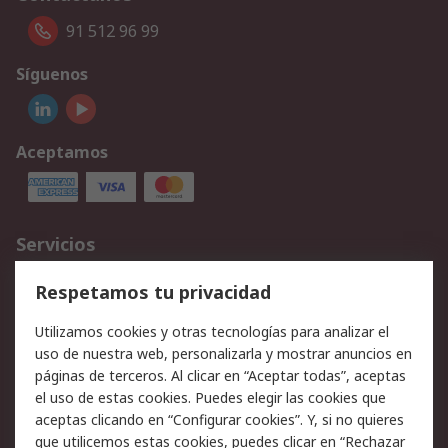
91 512 96 99
Síguenos
Aceptamos
Servicios
Cómo realizar pedidos
Devoluciones
Respetamos tu privacidad
Facturación y pago
Formas de entrega
Utilizamos cookies y otras tecnologías para analizar el
Ofertas
Soporte técnico
uso de nuestra web, personalizarla y mostrar anuncios en
páginas de terceros. Al clicar en “Aceptar todas”, aceptas
Legal
el uso de estas cookies. Puedes elegir las cookies que
aceptas clicando en “Configurar cookies”. Y, si no quieres
Aviso legal
Política de privacidad -
que utilicemos estas cookies, puedes clicar en “Rechazar