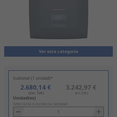
Ver esta categoría
Subtotal (1 unidad)*
2.680,14 €
3.242,97 €
(exc. IVA)
(inc.IVA)
Add
Unidad(es)
to
Selecciona o escribe la cantidad
Basket