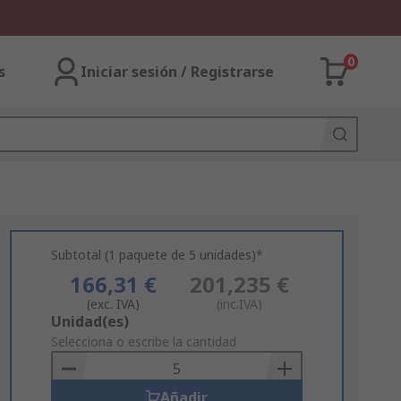
0
s
Iniciar sesión / Registrarse
Subtotal (1 paquete de 5 unidades)*
166,31 €
201,235 €
(exc. IVA)
(inc.IVA)
Add
Unidad(es)
to
Selecciona o escribe la cantidad
Basket
Añadir