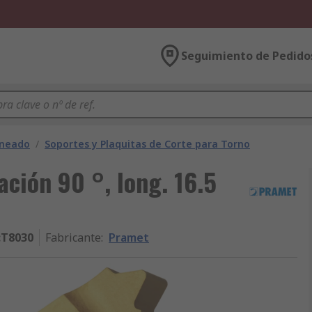
Seguimiento de Pedido
rneado
/
Soportes y Plaquitas de Corte para Torno
ción 90 °, long. 16.5
:T8030
Fabricante
:
Pramet