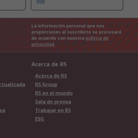
mm
La información personal que nos
proporciones al suscribirte se procesará
de acuerdo con nuestra
política de
privacidad
.
Acerca de RS
Acerca de RS
Actualizada
RS Group
RS en el mundo
Sala de prensa
sa
Trabajar en RS
ESG