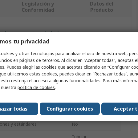
Legislación y
Datos del
Conformidad
Producto
ndo uno o varios atributos.
mos tu privacidad
o
Valor
cookies y otras tecnologías para analizar el uso de nuestra web, pers
ncios en páginas de terceros. Al clicar en “Aceptar todas”, aceptas e
Pramet
es. Puedes elegir las cookies que aceptas clicando en “Configurar cook
roducto
Pieza de torno
que utilicemos estas cookies, puedes clicar en “Rechazar todas”, au
 esto restrinja el acceso a algunas funcionalidades. Para más inform
 aproximación
90°
r nuestra
política de cookies
.
16.5mm
azar todas
Configurar cookies
Aceptar 
3.47mm
ciones y estándares
No
Tubular