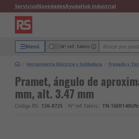
Servicios
Novedades
Ayuda
Hub industrial
Menú
Nº ref. fabric.
/
Herramienta Eléctrica y Soldadura
/
Fresado y To
Pramet, ángulo de aproxima
mm, alt. 3.47 mm
Código RS
:
136-8725
Nº ref. fabric.
:
TN 16ER140UN