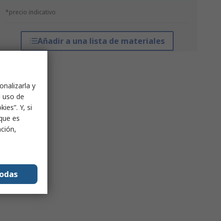
*precio indicativo
Añadir a una lista de materiales
onalizarla y
l uso de
ies”. Y, si
nque es
ación,
todas