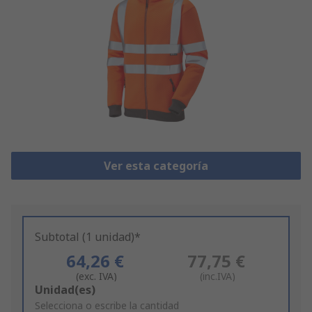
Ver esta categoría
Subtotal (1 unidad)*
64,26 €
77,75 €
(exc. IVA)
(inc.IVA)
Add
Unidad(es)
to
Selecciona o escribe la cantidad