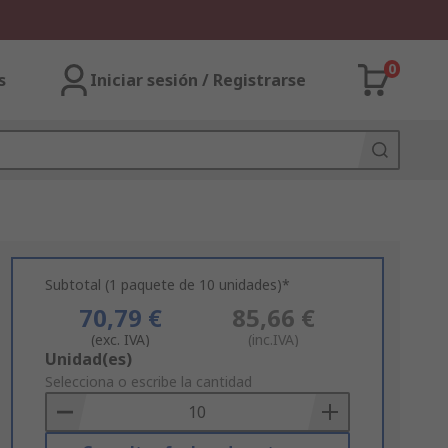
0
s
Iniciar sesión / Registrarse
Subtotal (1 paquete de 10 unidades)*
70,79 €
85,66 €
(exc. IVA)
(inc.IVA)
Add
Unidad(es)
to
Selecciona o escribe la cantidad
Basket