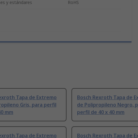
nes y estándares
RoHS
exroth Tapa de Extremo
Bosch Rexroth Tapa de 
opileno Gris, para perfil
de Polipropileno Negro, 
 40 mm
perfil de 40 x 40 mm
exroth Tapa de Extremo
Bosch Rexroth Tapa de 