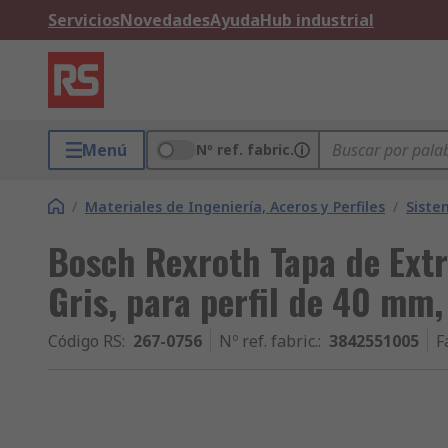
Servicios
Novedades
Ayuda
Hub industrial
Menú
Nº ref. fabric.
/
Materiales de Ingeniería, Aceros y Perfiles
/
Siste
Bosch Rexroth Tapa de Extr
Gris, para perfil de 40 mm
Código RS
:
267-0756
Nº ref. fabric.
:
3842551005
F