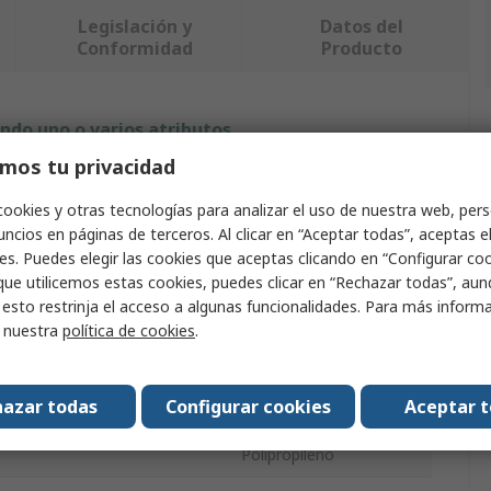
Legislación y
Datos del
Conformidad
Producto
ndo uno o varios atributos.
mos tu privacidad
Valor
cookies y otras tecnologías para analizar el uso de nuestra web, pers
Bosch Rexroth
ncios en páginas de terceros. Al clicar en “Aceptar todas”, aceptas e
es. Puedes elegir las cookies que aceptas clicando en “Configurar cook
ntal compatible
40 mm
que utilicemos estas cookies, puedes clicar en “Rechazar todas”, au
 esto restrinja el acceso a algunas funcionalidades. Para más inform
ducto
Tapa de Extremo
r nuestra
política de cookies
.
ranura compatible
10 mm
azar todas
Configurar cookies
Aceptar 
Gris
Polipropileno