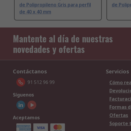
de Polipropileno Gris para perfil
de Poli
de 40 x 40 mm
Mantente al día de nuestras
novedades y ofertas
Contáctanos
Servicios
91 512 96 99
Cómo rea
Devoluci
Síguenos
Facturac
Formas d
Ofertas
Aceptamos
Soporte 