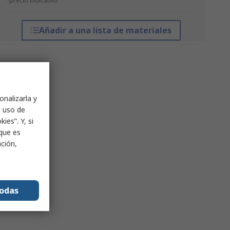
*precio indicativo
Añadir a una lista de materiales
onalizarla y
l uso de
ies”. Y, si
nque es
ación,
todas