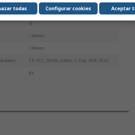
azar todas
Configurar cookies
Aceptar 
19.6mm
Sí
139mm
139mm
tándares
CE, FCC, BSMI, cURus, C-Tick, VDE, VCCI
84