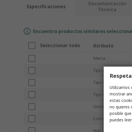
Documentación
Especificaciones
Técnica
Encuentra productos similares selecciona
Seleccionar todo
Atributo
Marca
Tipo de conexión
Respeta
Tipo de producto
Utilizamos 
mostrar anu
Tipo de teclado
estas cooki
Distribución del tec
no quieres 
posible que
Color
puedes lee
Hub USB integrado