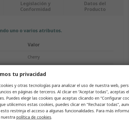
Legislación y
Datos del
Conformidad
Producto
ndo uno o varios atributos.
Valor
Cherry
USB
mos tu privacidad
Teclado trackball
cookies y otras tecnologías para analizar el uso de nuestra web, pers
ncios en páginas de terceros. Al clicar en “Aceptar todas”, aceptas e
Compacto
es. Puedes elegir las cookies que aceptas clicando en “Configurar cook
lado
AZERTY
que utilicemos estas cookies, puedes clicar en “Rechazar todas”, au
 esto restrinja el acceso a algunas funcionalidades. Para más inform
Gris
r nuestra
política de cookies
.
No