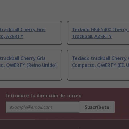
trackball Cherry Gris
Teclado G84-5400 Cherry
o, AZERTY
Trackball, AZERTY
trackball Cherry Gris
Teclado trackball Cherry 
o, QWERTY (Reino Unido)
Compacto, QWERTY (EE. U
Introduce tu dirección de correo
Suscríbete