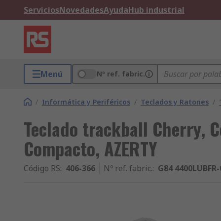
Servicios
Novedades
Ayuda
Hub industrial
Menú
Nº ref. fabric.
/
Informática y Periféricos
/
Teclados y Ratones
/
Teclado trackball Cherry, C
Compacto, AZERTY
Código RS
:
406-366
Nº ref. fabric.
:
G84 4400LUBFR-