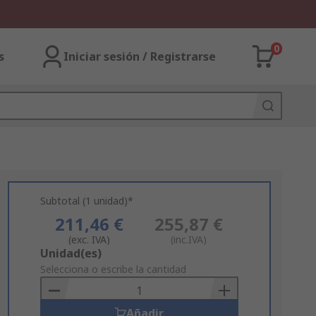
0
s
Iniciar sesión / Registrarse
Subtotal (1 unidad)*
211,46 €
255,87 €
(exc. IVA)
(inc.IVA)
Add
Unidad(es)
to
Selecciona o escribe la cantidad
Basket
Añadir