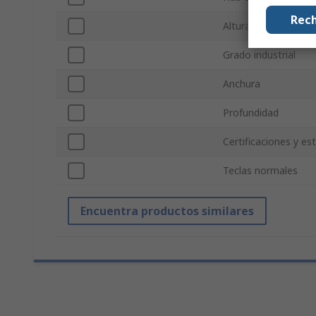
Rech
Altura
Grado industrial
Anchura
Profundidad
Certificaciones y es
Teclas normales
Encuentra productos similares