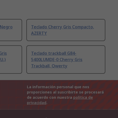
 Negro
Teclado Cherry Gris Compacto,
AZERTY
Gris
Teclado trackball G84-
U.)
5400LUMDE-0 Cherry Gris
Trackball, Qwerty
La información personal que nos
proporciones al suscribirte se procesará
de acuerdo con nuestra
política de
privacidad
.