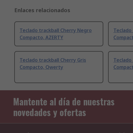
Enlaces relacionados
Teclado trackball Cherry Negro
Teclado 
Compacto, AZERTY
Compact
Teclado trackball Cherry Gris
Teclado 
Compacto, Qwerty
Compact
Mantente al día de nuestras
novedades y ofertas