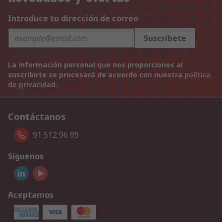
Introduce tu dirección de correo
Suscríbete
La información personal que nos proporciones al
suscribirte se procesará de acuerdo con nuestra
política
de privacidad
.
Contáctanos
91 512 96 99
Síguenos
Aceptamos