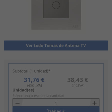
Ver todo Tomas de Antena TV
Subtotal (1 unidad)*
31,76 €
38,43 €
(exc. IVA)
(inc.IVA)
Add
Unidad(es)
to
Selecciona o escribe la cantidad
Basket
Añadir