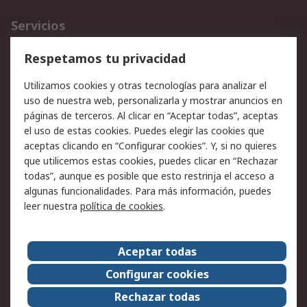
Servicios
Cómo realizar pedidos
Devoluciones
Respetamos tu privacidad
Facturación y pago
Formas de entrega
Utilizamos cookies y otras tecnologías para analizar el
Ofertas
Soporte técnico
uso de nuestra web, personalizarla y mostrar anuncios en
páginas de terceros. Al clicar en “Aceptar todas”, aceptas
Legal
el uso de estas cookies. Puedes elegir las cookies que
aceptas clicando en “Configurar cookies”. Y, si no quieres
Aviso legal
Política de privacidad -
que utilicemos estas cookies, puedes clicar en “Rechazar
Actualizada
todas”, aunque es posible que esto restrinja el acceso a
Política sobre cookies
Seguridad de emails
algunas funcionalidades. Para más información, puedes
Certificaciones de
Condiciones de venta
leer nuestra
política de cookies
.
empresa
Aceptar todas
Acerca de RS
Configurar cookies
Acerca de RS
RS Group
Rechazar todas
RS en el mundo
Sala de prensa