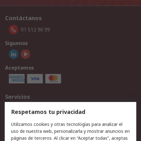
Contáctanos
91 512 96 99
Síguenos
Aceptamos
Servicios
Cómo realizar pedidos
Devoluciones
Respetamos tu privacidad
Facturación y pago
Formas de entrega
Utilizamos cookies y otras tecnologías para analizar el
Ofertas
Soporte técnico
uso de nuestra web, personalizarla y mostrar anuncios en
páginas de terceros. Al clicar en “Aceptar todas”, aceptas