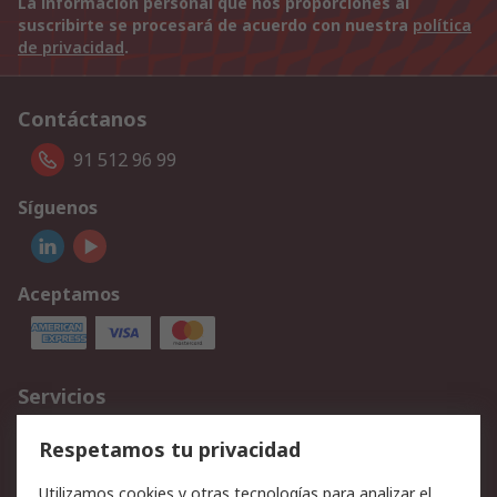
La información personal que nos proporciones al
suscribirte se procesará de acuerdo con nuestra
política
de privacidad
.
Contáctanos
91 512 96 99
Síguenos
Aceptamos
Servicios
Cómo realizar pedidos
Devoluciones
Respetamos tu privacidad
Facturación y pago
Formas de entrega
Utilizamos cookies y otras tecnologías para analizar el