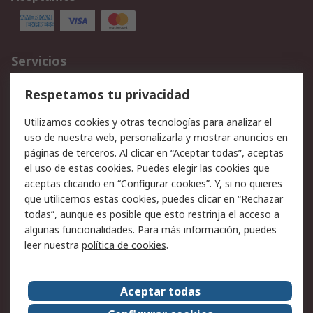
Servicios
Cómo realizar pedidos
Devoluciones
Respetamos tu privacidad
Facturación y pago
Formas de entrega
Utilizamos cookies y otras tecnologías para analizar el
Ofertas
Soporte técnico
uso de nuestra web, personalizarla y mostrar anuncios en
páginas de terceros. Al clicar en “Aceptar todas”, aceptas
Legal
el uso de estas cookies. Puedes elegir las cookies que
aceptas clicando en “Configurar cookies”. Y, si no quieres
Aviso legal
Política de privacidad -
que utilicemos estas cookies, puedes clicar en “Rechazar
Actualizada
todas”, aunque es posible que esto restrinja el acceso a
Política sobre cookies
Seguridad de emails
algunas funcionalidades. Para más información, puedes
Certificaciones de
Condiciones de venta
leer nuestra
política de cookies
.
empresa
Aceptar todas
Acerca de RS