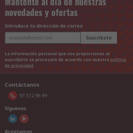
Mantente al día de nuestras
novedades y ofertas
Introduce tu dirección de correo
Suscríbete
La información personal que nos proporciones al
suscribirte se procesará de acuerdo con nuestra
política
de privacidad
.
Contáctanos
91 512 96 99
Síguenos
Aceptamos