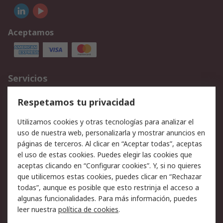
Aceptamos
Servicios
Cómo realizar pedidos
Devoluciones
Respetamos tu privacidad
Facturación y pago
Formas de entrega
Utilizamos cookies y otras tecnologías para analizar el
Ofertas
Soporte técnico
uso de nuestra web, personalizarla y mostrar anuncios en
páginas de terceros. Al clicar en “Aceptar todas”, aceptas
Legal
el uso de estas cookies. Puedes elegir las cookies que
aceptas clicando en “Configurar cookies”. Y, si no quieres
Aviso legal
Política de privacidad -
que utilicemos estas cookies, puedes clicar en “Rechazar
Actualizada
todas”, aunque es posible que esto restrinja el acceso a
Política sobre cookies
Seguridad de emails
algunas funcionalidades. Para más información, puedes
Certificaciones de
Condiciones de venta
leer nuestra
política de cookies
.
empresa