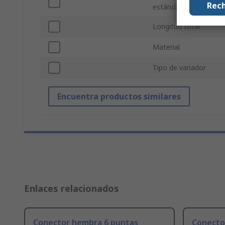
Rech
estándares
Longitud total
Material
Tipo de variador
Encuentra productos similares
Enlaces relacionados
Conector hembra 6 puntas
Conecto