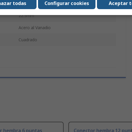
azar todas
Configurar cookies
Aceptar 
1174
22.5mm
Acero al Vanadio
Cuadrado
r hembra 6 puntas
Conector hembra 12 pun