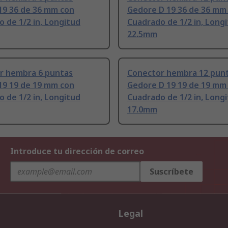
19 36 de 36 mm con
Gedore D 19 36 de 36 mm
 de 1/2 in, Longitud
Cuadrado de 1/2 in, Long
22.5mm
r hembra 6 puntas
Conector hembra 12 pun
19 19 de 19 mm con
Gedore D 19 19 de 19 mm
 de 1/2 in, Longitud
Cuadrado de 1/2 in, Long
17.0mm
Introduce tu dirección de correo
Suscríbete
Legal