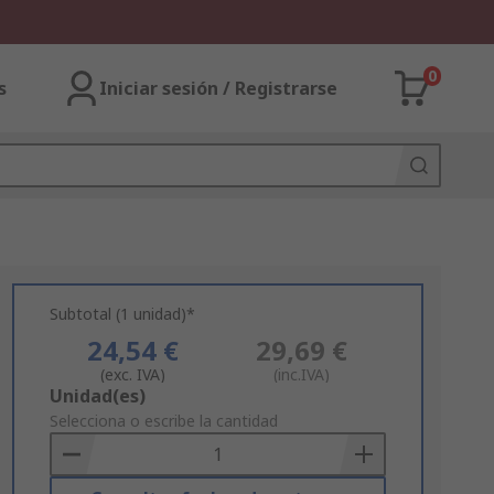
0
s
Iniciar sesión / Registrarse
Subtotal (1 unidad)*
24,54 €
29,69 €
(exc. IVA)
(inc.IVA)
Add
Unidad(es)
to
Selecciona o escribe la cantidad
Basket