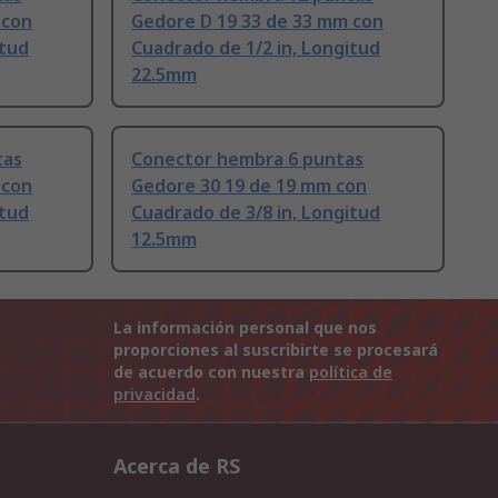
 con
Gedore D 19 33 de 33 mm con
itud
Cuadrado de 1/2 in, Longitud
22.5mm
tas
Conector hembra 6 puntas
 con
Gedore 30 19 de 19 mm con
itud
Cuadrado de 3/8 in, Longitud
12.5mm
La información personal que nos
proporciones al suscribirte se procesará
de acuerdo con nuestra
política de
privacidad
.
Acerca de RS