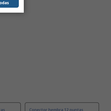
todas
tas
Conector hembra 12 puntas