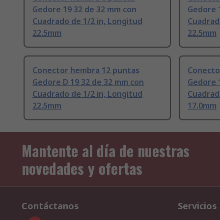
Gedore 19 32 de 32 mm con
Gedore 
Cuadrado de 1/2 in, Longitud
Cuadrado
22.5mm
22.5mm
Conector hembra 12 puntas
Conecto
Gedore D 19 32 de 32 mm con
Gedore 
Cuadrado de 1/2 in, Longitud
Cuadrado
22.5mm
17.0mm
Mantente al día de nuestras
novedades y ofertas
Contáctanos
Servicios