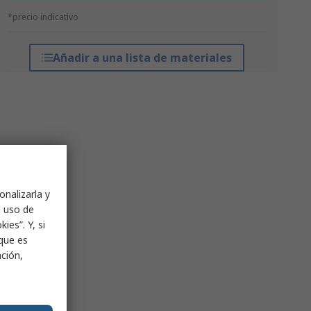
*precio indicativo
Añadir a una lista de materiales
onalizarla y
l uso de
ies”. Y, si
nque es
ación,