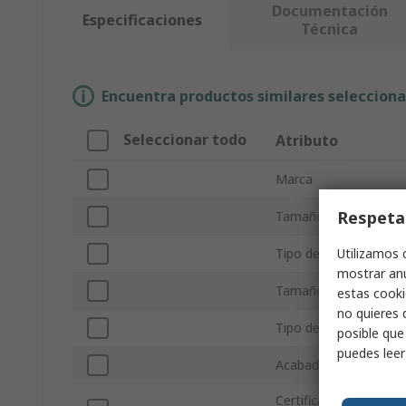
Documentación
Especificaciones
Técnica
Encuentra productos similares selecciona
Seleccionar todo
Atributo
Marca
Respeta
Tamaño de vaso
Utilizamos 
Tipo de producto
mostrar anu
Tamaño del Dispositi
estas cooki
no quieres 
Tipo de vaso
posible que
puedes lee
Acabado
Certificaciones y