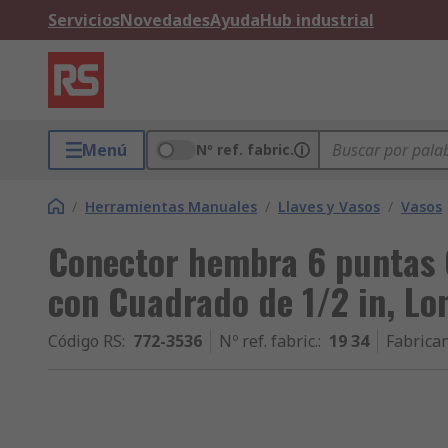
Servicios
Novedades
Ayuda
Hub industrial
Menú
Nº ref. fabric.
/
Herramientas Manuales
/
Llaves y Vasos
/
Vasos
Conector hembra 6 puntas
con Cuadrado de 1/2 in, L
Código RS
:
772-3536
Nº ref. fabric.
:
19 34
Fabrica