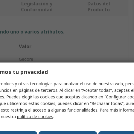
Legislación y
Datos del
Conformidad
Producto
ndo uno o varios atributos.
Valor
Gedore
mos tu privacidad
34 mm
cookies y otras tecnologías para analizar el uso de nuestra web, pers
Conector hembra
ncios en páginas de terceros. Al clicar en “Aceptar todas”, aceptas e
vo
1/2 in
es. Puedes elegir las cookies que aceptas clicando en “Configurar cook
que utilicemos estas cookies, puedes clicar en “Rechazar todas”, au
6 puntas
 esto restrinja el acceso a algunas funcionalidades. Para más inform
r nuestra
política de cookies
.
Cromo
ISO 2725-1, DIN 3120-C 12.5, DIN 3124, ISO