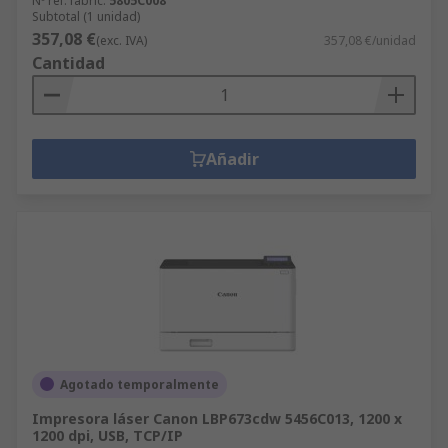
Nº ref. fabric.
5805C008
Subtotal (1 unidad)
357,08 €
(exc. IVA)
357,08 €/unidad
Cantidad
Añadir
Agotado temporalmente
Impresora láser Canon LBP673cdw 5456C013, 1200 x
1200 dpi, USB, TCP/IP