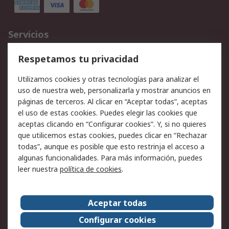
Servicios
Cómo realizar pedidos
Devoluciones
Respetamos tu privacidad
Facturación y pago
Formas de entrega
Utilizamos cookies y otras tecnologías para analizar el
Ofertas
Soporte técnico
uso de nuestra web, personalizarla y mostrar anuncios en
páginas de terceros. Al clicar en “Aceptar todas”, aceptas
Legal
el uso de estas cookies. Puedes elegir las cookies que
aceptas clicando en “Configurar cookies”. Y, si no quieres
Aviso legal
Política de privacidad -
que utilicemos estas cookies, puedes clicar en “Rechazar
Actualizada
todas”, aunque es posible que esto restrinja el acceso a
Política sobre cookies
Seguridad de emails
algunas funcionalidades. Para más información, puedes
Certificaciones de
Condiciones de venta
leer nuestra
política de cookies
.
empresa
Aceptar todas
Acerca de RS
Configurar cookies
Acerca de RS
RS Group