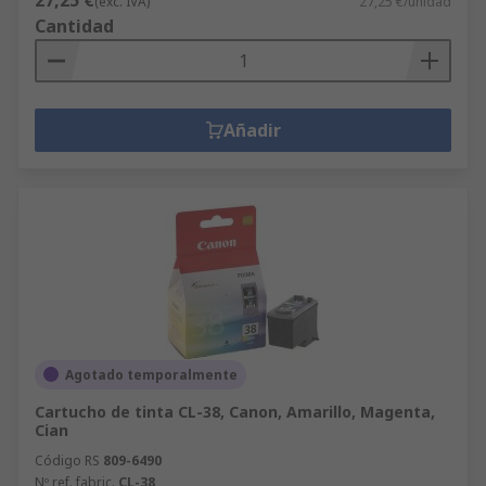
(exc. IVA)
27,25 €/unidad
Cantidad
Añadir
Agotado temporalmente
Cartucho de tinta CL-38, Canon, Amarillo, Magenta,
Cian
Código RS
809-6490
Nº ref. fabric.
CL-38