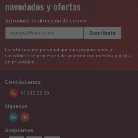
novedades y ofertas
Introduce tu dirección de correo
Suscríbete
La información personal que nos proporciones al
suscribirte se procesará de acuerdo con nuestra
política
de privacidad
.
Contáctanos
91 512 96 99
Síguenos
Aceptamos