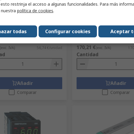
 esto restrinja el acceso a algunas funcionalidades. Para más inform
 estado sólido Gefran GRS-H,
Relé de estado sólido Gef
r nuestra
política de cookies
.
x., 480 V ac Carril DIN 260V
90 A máx., 480 V ac Carril 
Código RS
221-7486
S
221-7478
Nº ref. fabric.
azar todas
Configurar cookies
Aceptar 
F082817/ GRS-H-90-48-D-0-FAN
ric.
 GRS-H-15-48-D-0-0-0-0
(1 unidad)
Subtotal (1 unidad)
170,21 €
(exc. IVA)
56,74 €/unidad
(exc. IVA)
170
ad
Cantidad
Añadir
Añadir
Comparar
Comparar