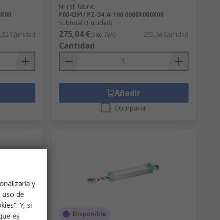
Nº ref. fabric.
0X00
F004391/ PZ-34-A-100 0000X000X00
Subtotal (1 unidad)
275,04 €
,32 €/unidad
(exc. IVA)
275,04 €/unidad
Cantidad
Añadir
Comparar
onalizarla y
l uso de
ies”. Y, si
Disponible
nque es