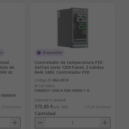
or
Disponible
minal
Controlador de temperatura PID
dulo de
Gefran serie 1250 Panel, 2 salidas
36V dc
Relé 240V, Controlador PID
Código RS
862-6574
Nº ref. fabric.
F060837/ 1250-R-R00-00000-1-G
 0000A00
Subtotal (1 unidad)
375,85 €
,72 €/unidad
(exc. IVA)
375,85 €/unidad
Cantidad