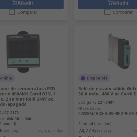
Añadir
Añadir
Comparar
Comparar
onible
Disponible
ador de temperatura PID
Relé de estado sólido Gef
erie 400/401 Carril DIN, 1
30 A máx., 480 V ac Carril 
s, 2 salidas Relé 240V ac,
Código RS
221-7481
ido-apagado
Nº ref. fabric.
S
407-2172
F083572/ GRS-H-30-48-D-0-0-0-
ric.
400-RR-1-000
(1 unidad)
Subtotal (1 unidad)
€
74,77 €
(exc. IVA)
385,10 €/unidad
(exc. IVA)
74