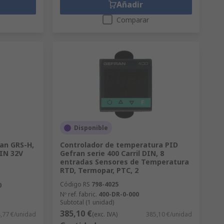
Añadir
Comparar
Disponible
ran GRS-H,
Controlador de temperatura PID
DIN 32V
Gefran serie 400 Carril DIN, 8
entradas Sensores de Temperatura
RTD, Termopar, PTC, 2
Código RS
798-4025
0
Nº ref. fabric.
400-DR-0-000
Subtotal (1 unidad)
385,10 €
,77 €/unidad
(exc. IVA)
385,10 €/unidad