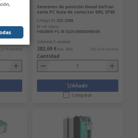
ación,
ran GRS-H,
Sensores de posición lineal Gefran
DIN 32V
serie PC Guía de conector 60V, IP65
Código RS
332-2268
Nº ref. fabric.
todas
60-0-0
F003869/ PC-M-0225 0000X000X00
Subtotal (1 unidad)
383,69 €
,21 €/unidad
(exc. IVA)
383,69 €/unidad
Cantidad
Añadir
Comparar