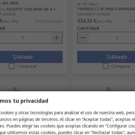
S
481-9836
Nº ref. fabric.
F003602/ LT-M-0450-S 0000X00
ric.
F023210/ 1200-RR00-00-0-1
(1 unidad)
Subtotal (1 unidad)
€
334,32 €
(exc. IVA)
344,15 €/unidad
(exc. IVA)
334
ad
Cantidad
Añadir
Añadir
Comparar
Comparar
mos tu privacidad
cookies y otras tecnologías para analizar el uso de nuestra web, pers
ncios en páginas de terceros. Al clicar en “Aceptar todas”, aceptas e
es. Puedes elegir las cookies que aceptas clicando en “Configurar cook
onible
Disponible
que utilicemos estas cookies, puedes clicar en “Rechazar todas”, au