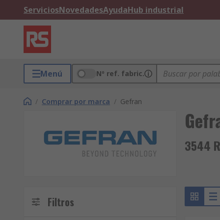
Servicios
Novedades
Ayuda
Hub industrial
Menú
Nº ref. fabric.
/
Comprar por marca
/
Gefran
Gefr
3544 R
Filtros