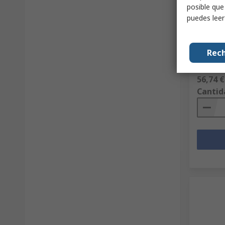
posible que
Relé de
puedes lee
15 A má
ac/dc
Código R
Rech
Nº ref. fab
F083570/
Subtotal 
56,74 €
Cantid