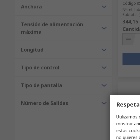
Código R
Anchura
Nº ref. fab
Subtotal 
344,15 
Tensión de alimentación
Cantid
máxima
Longitud
Tipo de control
Tipo de pantalla
Número de Salidas
Respeta
Utilizamos 
mostrar anu
estas cooki
Disp
no quieres 