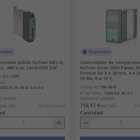
onible
Disponible
 estado sólido Gefran GRS-H,
Controlador de temperatu
., 480 V ac Carril DIN 32V
Gefran serie 1000 Panel, 
frontal De 0 a 20 mA, 4 a 2
S
221-7479
50 Mv, 0 a 10 V,
ric.
Código RS
798-4047
 GRS-H-25-48-D-0-0-0-0
Nº ref. fabric.
1000-R0-2R-0-1
(1 unidad)
Subtotal (1 unidad)
716,17 €
(exc. IVA)
60,98 €/unidad
(exc. IVA)
716
ad
Cantidad