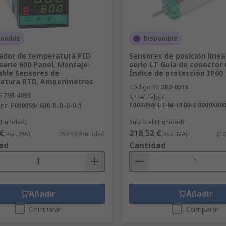
onible
Disponible
ador de temperatura PID
Sensores de posición linea
serie 600 Panel, Montaje
serie LT Guía de conector 
ble Sensores de
Índice de protección IP60
atura RTD, Amperímetros
Código RS
283-0516
S
798-4093
Nº ref. fabric.
F003494/ LT-M-0100-S 0000X00
ric.
F000059/ 600-R-D-0-0-1
(1 unidad)
Subtotal (1 unidad)
€
218,52 €
(exc. IVA)
352,56 €/unidad
(exc. IVA)
218
ad
Cantidad
Añadir
Añadir
Comparar
Comparar