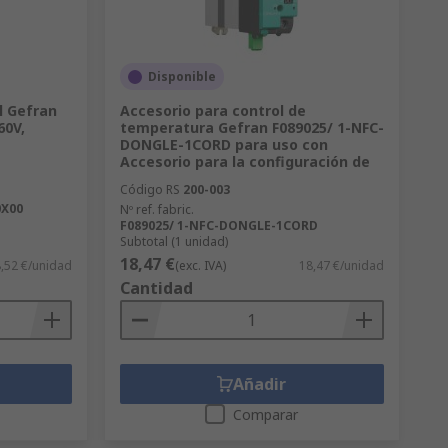
Disponible
l Gefran
Accesorio para control de
60V,
temperatura Gefran F089025/ 1-NFC-
DONGLE-1CORD para uso con
Accesorio para la configuración de
Código RS
200-003
0X00
Nº ref. fabric.
F089025/ 1-NFC-DONGLE-1CORD
Subtotal (1 unidad)
18,47 €
,52 €/unidad
(exc. IVA)
18,47 €/unidad
Cantidad
Añadir
Comparar