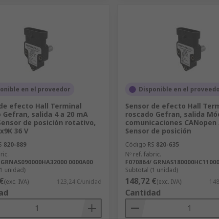
onible en el proveedor
Disponible en el proveed
de efecto Hall Terminal
Sensor de efecto Hall Ter
 Gefran, salida 4 a 20 mA
roscado Gefran, salida Mó
Sensor de posición rotativo,
comunicaciones CANopen 
Px9K 36 V
Sensor de posición
S
820-889
Código RS
820-635
ric.
Nº ref. fabric.
/ GRNAS090000HA32000 0000A00
F070864/ GRNAS180000HC11000
(1 unidad)
Subtotal (1 unidad)
€
148,72 €
(exc. IVA)
123,24 €/unidad
(exc. IVA)
148
ad
Cantidad