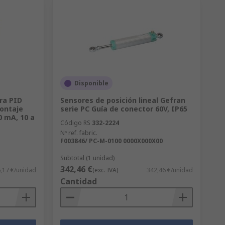
Disponible
ra PID
Sensores de posición lineal Gefran
Montaje
serie PC Guía de conector 60V, IP65
0 mA, 10 a
Código RS
332-2224
Nº ref. fabric.
F003846/ PC-M-0100 0000X000X00
Subtotal (1 unidad)
342,46 €
,17 €/unidad
(exc. IVA)
342,46 €/unidad
Cantidad