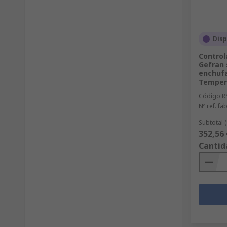
Disp
Control
Gefran 
enchufa
Temper
Código R
Nº ref. fab
Subtotal 
352,56 
Cantid