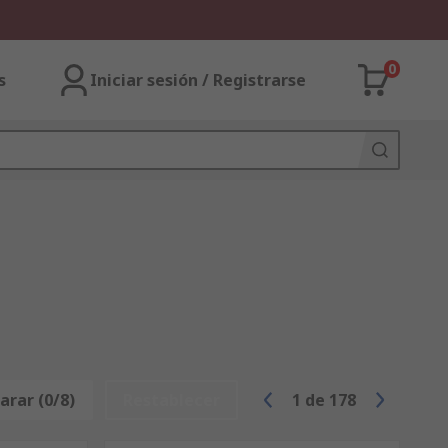
0
s
Iniciar sesión / Registrarse
rar (0/8)
Restablecer
1
de
178