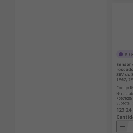
Disp
Sensor 
roscado
36V dc 
IP67, I
Código R
Nº ref. fab
F067628
Subtotal 
123,24 
Cantid