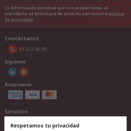
La información personal que nos proporciones al
suscribirte se procesará de acuerdo con nuestra
política
de privacidad
.
Contáctanos
91 512 96 99
Síguenos
Aceptamos
Servicios
Cómo realizar pedidos
Devoluciones
Respetamos tu privacidad
Facturación y pago
Formas de entrega