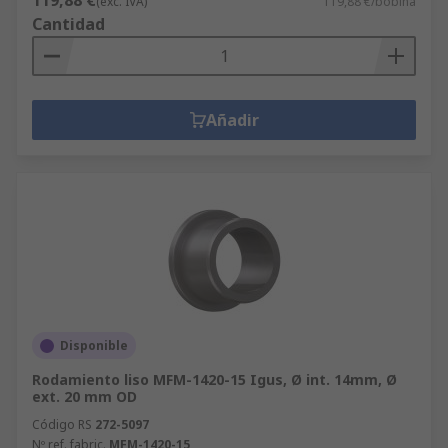
119,88 €
(exc. IVA)
119,88 €/bobina
Cantidad
Añadir
Disponible
Rodamiento liso MFM-1420-15 Igus, Ø int. 14mm, Ø
ext. 20 mm OD
Código RS
272-5097
Nº ref. fabric.
MFM-1420-15