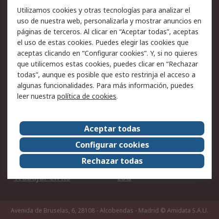
Utilizamos cookies y otras tecnologías para analizar el
Ofertas
Soporte técnico
uso de nuestra web, personalizarla y mostrar anuncios en
páginas de terceros. Al clicar en “Aceptar todas”, aceptas
Legal
el uso de estas cookies. Puedes elegir las cookies que
aceptas clicando en “Configurar cookies”. Y, si no quieres
Aviso legal
Política de privacidad -
que utilicemos estas cookies, puedes clicar en “Rechazar
Actualizada
todas”, aunque es posible que esto restrinja el acceso a
Política sobre cookies
Seguridad de emails
algunas funcionalidades. Para más información, puedes
Certificaciones de
Condiciones de venta
leer nuestra
política de cookies
.
empresa
Aceptar todas
Acerca de RS
Configurar cookies
Acerca de RS
RS Group
Rechazar todas
RS en el mundo
Sala de prensa
Trabajar en RS
ESG
Avenida de Bruselas, 6, 28108 - Alcobendas - Madrid
© Amidata S.A.U.