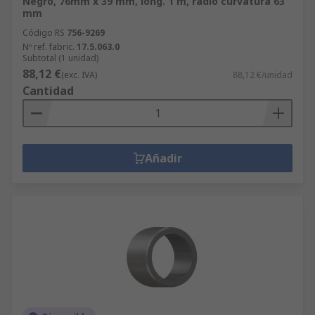
Negro, 76mm x 39 mm, long. 1 m, radio curvatura 63
mm
Código RS
756-9269
Nº ref. fabric.
17.5.063.0
Subtotal (1 unidad)
88,12 €
(exc. IVA)
88,12 €/unidad
Cantidad
Añadir