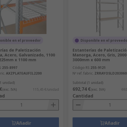
onible en el proveedor
Disponible en el proveed
rías de Paletización
Estanterías de Paletizació
, Acero, Galvanizado, 1100
Manorga, Acero, Gris, 200
225mm x 1100 mm
3000mm x 600 mm
S
255-8997
Código RS
255-9121
ric.
AXZPLATEAUFIL2200
Nº ref. fabric.
ZRRAYOSLD203060
(1 unidad)
Subtotal (1 unidad)
€
692,74 €
(exc. IVA)
115,45 €/unidad
(exc. IVA)
692
ad
Cantidad
Añadir
Añadir