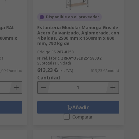
Disponible en el proveedor
ga RAL
Estantería Modular Manorga Gris de
Acero Galvanizado, Aglomerado, con
500mm x
4 baldas, 2500 mm x 1500mm x 800
a
mm, 792 kg de
Código RS
267-8253
D1
Nº ref. fabric.
ZRRAYOSLD251580D2
Subtotal (1 unidad)
613,23 €
,09 €/unidad
(exc. IVA)
613,23 €/unidad
Cantidad
Añadir
Comparar