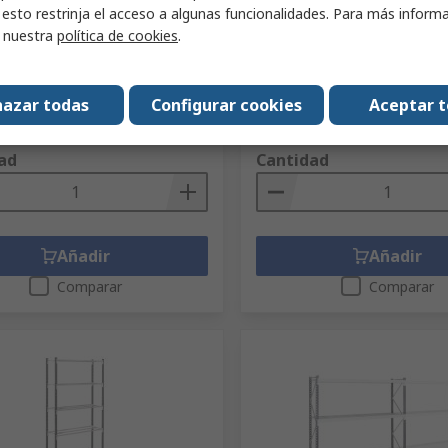
 esto restrinja el acceso a algunas funcionalidades. Para más inform
0 de Chapa de acero
Galvanizado, 9, 2000 mm 
zado, con 4 baldas, 3000 kg
400 mm, 150 kg de carga
r nuestra
política de cookies
.
a
Código RS
267-8125
S
217-991
Nº ref. fabric.
BTVIS9N2H201040
ric.
ZTNSUPPIECES1250I
azar todas
Configurar cookies
Aceptar 
(1 unidad)
Subtotal (1 unidad)
875,11 €
(exc. IVA)
47,96 €/unidad
(exc. IVA)
875
ad
Cantidad
Añadir
Añadir
Comparar
Comparar