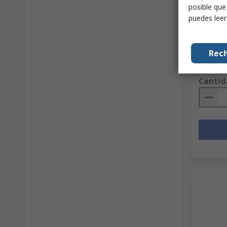
posible que
RAL 704
galvani
puedes lee
de carg
Código R
Nº ref. fab
Rech
Subtotal 
47,96 €
Cantid