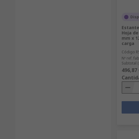
Disp
Estante
Hoja de
mm x 1
carga
Código R
Nº ref. fab
Subtotal 
496,87 
Cantid