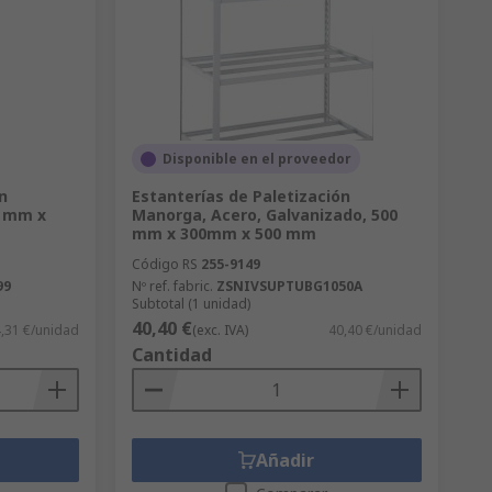
Disponible en el proveedor
n
Estanterías de Paletización
0 mm x
Manorga, Acero, Galvanizado, 500
mm x 300mm x 500 mm
Código RS
255-9149
99
Nº ref. fabric.
ZSNIVSUPTUBG1050A
Subtotal (1 unidad)
40,40 €
,31 €/unidad
(exc. IVA)
40,40 €/unidad
Cantidad
Añadir