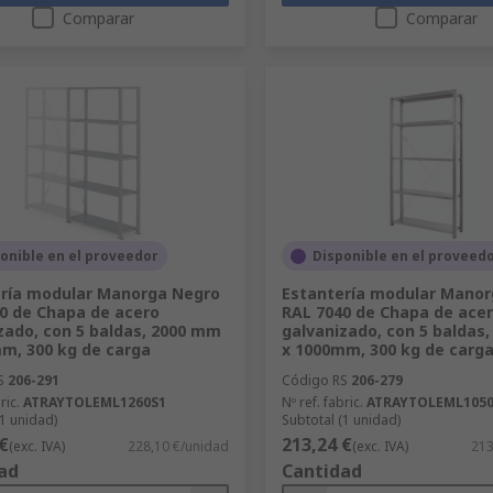
Comparar
Comparar
onible en el proveedor
Disponible en el proveed
ría modular Manorga Negro
Estantería modular Manor
0 de Chapa de acero
RAL 7040 de Chapa de ace
zado, con 5 baldas, 2000 mm
galvanizado, con 5 baldas
m, 300 kg de carga
x 1000mm, 300 kg de carg
S
206-291
Código RS
206-279
ric.
ATRAYTOLEML1260S1
Nº ref. fabric.
ATRAYTOLEML105
(1 unidad)
Subtotal (1 unidad)
€
213,24 €
(exc. IVA)
228,10 €/unidad
(exc. IVA)
213
ad
Cantidad