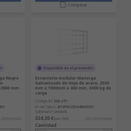
Comparar
or
Disponible en el proveedor
ga Negro
Estantería modular Manorga
ro
Galvanizado de Hoja de acero, 2500
, 2000 mm
mm x 1000mm x 400 mm, 3000 kg de
a
carga
Código RS
336-271
0D1
Nº ref. fabric.
BTSPRI251040GRIS1
Subtotal (1 unidad)
324,20 €
,24 €/unidad
(exc. IVA)
324,20 €/unidad
Cantidad