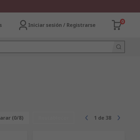
0
s
Iniciar sesión / Registrarse
rar (0/8)
Restablecer
1
de
38