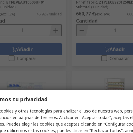
ric.
BTNIVEAU1050SUP01
Nº ref. fabric.
ZTPIECES201250E
(1 unidad)
Subtotal (1 unidad)
660,77 €
(exc. IVA)
48,92 €/unidad
(exc. IVA)
660
ad
Cantidad
Añadir
Añadir
Comparar
Comparar
mos tu privacidad
cookies y otras tecnologías para analizar el uso de nuestra web, pers
ncios en páginas de terceros. Al clicar en “Aceptar todas”, aceptas e
onible en el proveedor
Disponible en el proveed
es. Puedes elegir las cookies que aceptas clicando en “Configurar cook
que utilicemos estas cookies, puedes clicar en “Rechazar todas”, au
ría modular Manorga Negro
Estantería Modular Manor