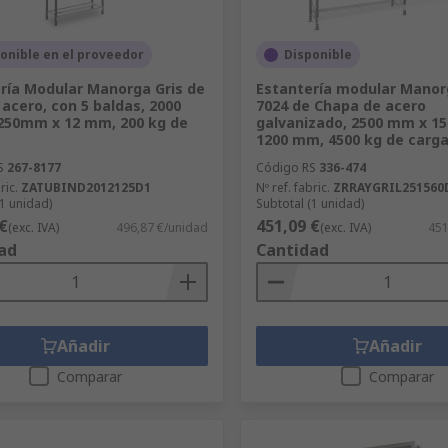
onible en el proveedor
Disponible
ría Modular Manorga Gris de
Estantería modular Manor
 acero, con 5 baldas, 2000
7024 de Chapa de acero
250mm x 12 mm, 200 kg de
galvanizado, 2500 mm x 1
1200 mm, 4500 kg de carg
S
267-8177
Código RS
336-474
ric.
ZATUBIND2012125D1
Nº ref. fabric.
ZRRAYGRIL251560
(1 unidad)
Subtotal (1 unidad)
€
451,09 €
(exc. IVA)
496,87 €/unidad
(exc. IVA)
451
ad
Cantidad
Añadir
Añadir
Comparar
Comparar