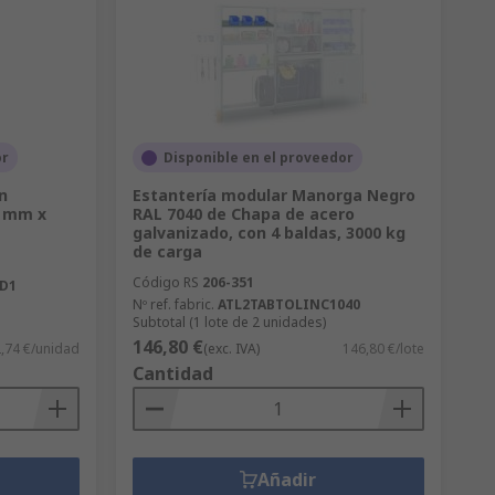
or
Disponible en el proveedor
n
Estantería modular Manorga Negro
0 mm x
RAL 7040 de Chapa de acero
galvanizado, con 4 baldas, 3000 kg
de carga
Código RS
206-351
D1
Nº ref. fabric.
ATL2TABTOLINC1040
Subtotal (1 lote de 2 unidades)
146,80 €
,74 €/unidad
(exc. IVA)
146,80 €/lote
Cantidad
Añadir