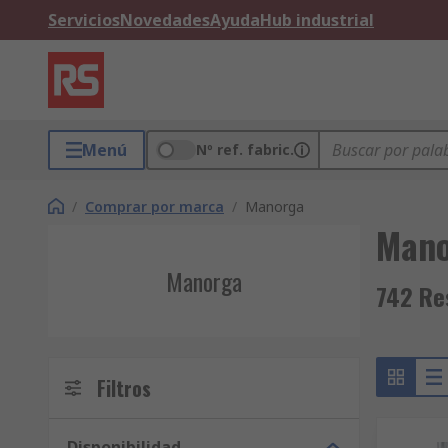
Servicios
Novedades
Ayuda
Hub industrial
Menú
Nº ref. fabric.
/
Comprar por marca
/
Manorga
Man
Manorga
742 Re
Filtros
Disponibilidad