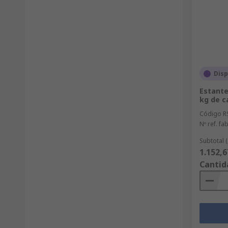
Disp
Estante
kg de c
Código R
Nº ref. fab
Subtotal 
1.152,6
Cantid