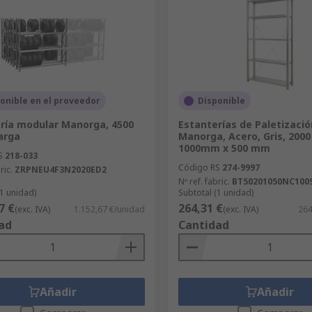
onible en el proveedor
Disponible
ría modular Manorga, 4500
Estanterías de Paletizació
arga
Manorga, Acero, Gris, 200
1000mm x 500 mm
S
218-033
Código RS
274-9997
ric.
ZRPNEU4F3N2020ED2
Nº ref. fabric.
BT50201050NC100
(1 unidad)
Subtotal (1 unidad)
7 €
264,31 €
(exc. IVA)
1.152,67 €/unidad
(exc. IVA)
264
ad
Cantidad
Añadir
Añadir