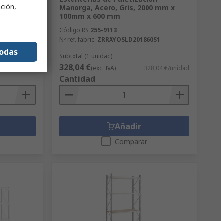
ación,
x 1000mm x
Manorga, Acero, Gris, 2000 mm x
100mm x 600 mm
Código RS
255-9113
D1
Nº ref. fabric.
ZRRAYOSLD201860S1
todas
Subtotal (1 unidad)
328,04 €
,11 €/unidad
(exc. IVA)
328,04 €/unidad
Cantidad
Añadir
Comparar