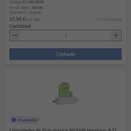
Código RS
182-6530
Nº ref. fabric.
SHT85
Subtotal (1 unidad)
27,56 €
(exc. IVA)
27,56 €/unidad
Cantidad
Añadir
Disponible
Controlador de flujo másico SFC5500 Sensirion, 9.32