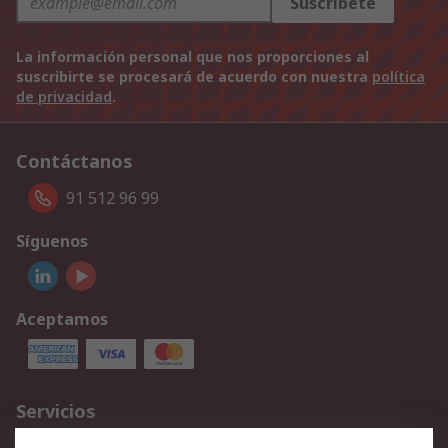
Suscríbete
La información personal que nos proporciones al
suscribirte se procesará de acuerdo con nuestra
política
de privacidad
.
Contáctanos
91 512 96 99
Síguenos
Aceptamos
Servicios