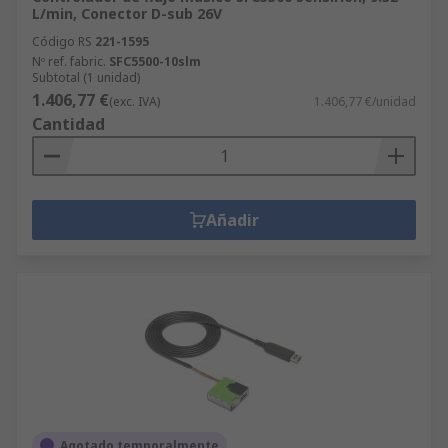
L/min, Conector D-sub 26V
Código RS
221-1595
Nº ref. fabric.
SFC5500-10slm
Subtotal (1 unidad)
1.406,77 €
(exc. IVA)
1.406,77 €/unidad
Cantidad
Añadir
Agotado temporalmente