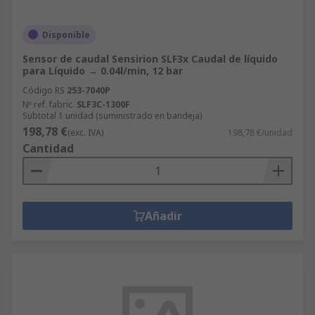
Disponible
Sensor de caudal Sensirion SLF3x Caudal de líquido
para Líquido → 0.04l/min, 12 bar
Código RS
253-7040P
Nº ref. fabric.
SLF3C-1300F
Subtotal 1 unidad (suministrado en bandeja)
198,78 €
(exc. IVA)
198,78 €/unidad
Cantidad
Añadir