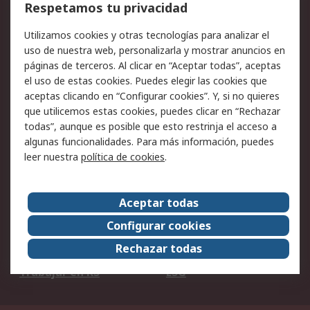
Cómo realizar pedidos
Devoluciones
Respetamos tu privacidad
Facturación y pago
Formas de entrega
Utilizamos cookies y otras tecnologías para analizar el
Ofertas
Soporte técnico
uso de nuestra web, personalizarla y mostrar anuncios en
páginas de terceros. Al clicar en “Aceptar todas”, aceptas
Legal
el uso de estas cookies. Puedes elegir las cookies que
aceptas clicando en “Configurar cookies”. Y, si no quieres
Aviso legal
Política de privacidad -
que utilicemos estas cookies, puedes clicar en “Rechazar
Actualizada
todas”, aunque es posible que esto restrinja el acceso a
Política sobre cookies
Seguridad de emails
algunas funcionalidades. Para más información, puedes
Certificaciones de
Condiciones de venta
leer nuestra
política de cookies
.
empresa
Aceptar todas
Acerca de RS
Configurar cookies
Acerca de RS
RS Group
Rechazar todas
RS en el mundo
Sala de prensa
Trabajar en RS
ESG