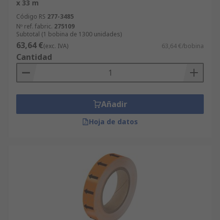
x 33 m
Código RS
277-3485
Nº ref. fabric.
275109
Subtotal (1 bobina de 1300 unidades)
63,64 €
(exc. IVA)
63,64 €/bobina
Cantidad
Añadir
Hoja de datos