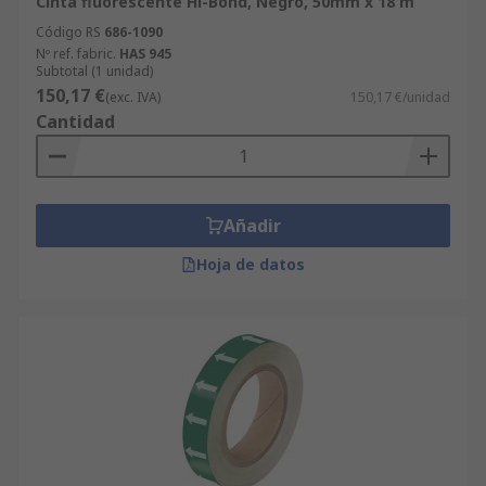
Cinta fluorescente Hi-Bond, Negro, 50mm x 18 m
Código RS
686-1090
Nº ref. fabric.
HAS 945
Subtotal (1 unidad)
150,17 €
(exc. IVA)
150,17 €/unidad
Cantidad
Añadir
Hoja de datos