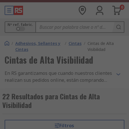
0
Nº ref. fabric.
/
Adhesivos, Sellantes y
/
Cintas
/
Cintas de Alta
Cintas
Visibilidad
Cintas de Alta Visibilidad
En RS garantizamos que cuando nuestros clientes
realizan sus pedidos online, están comprando
productos de la más alta calidad y que cumplen
con las normas de seguridad pertinentes. Hemos
22 Resultados para Cintas de Alta
construido nuestra reputación sobre nuestro
Visibilidad
servicio al cliente. Todas nuestras gamas de
componentes de Cintas Reflectantes y otros
productos de Cintas y Adhesivos, Sellantes y
Filtros
Cintas tienen la mayor disponibilidad de stock en