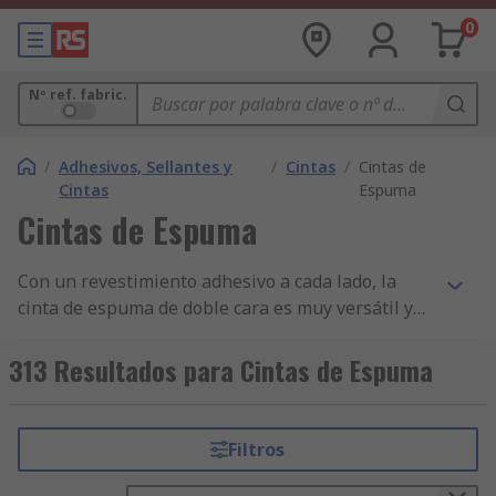
0
Nº ref. fabric.
/
Adhesivos, Sellantes y
/
Cintas
/
Cintas de
Cintas
Espuma
Cintas de Espuma
Con un revestimiento adhesivo a cada lado, la
cinta de espuma de doble cara es muy versátil y
se utiliza en muchas aplicaciones. Se utilizan más
habitualmente para fines de montaje, como
313 Resultados para Cintas de Espuma
colgar señales o colocar embellecedores en los
electrodomésticos. Debido a sus propiedades de
aislamiento, la cinta de espuma también es ideal
Filtros
para mantener la temperatura o los niveles de
humedad en aplicaciones de sellado. Además,