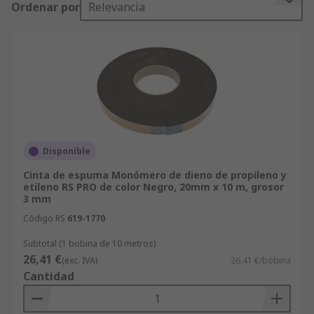
Ordenar por
Relevancia
debido a su alta densidad, la cinta de espuma es
ideal para cerrar y sellar celdas.La selección RS
de cintas de espuma de doble cara dispone de
una amplia variedad de densidades y resistencias
a la tracción que son adecuadas para una
variedad de fines.
Disponible
Cinta de espuma Monómero de dieno de propileno y
etileno RS PRO de color Negro, 20mm x 10 m, grosor
3 mm
Código RS
619-1770
Subtotal (1 bobina de 10 metros)
26,41 €
(exc. IVA)
26,41 €/bobina
Cantidad