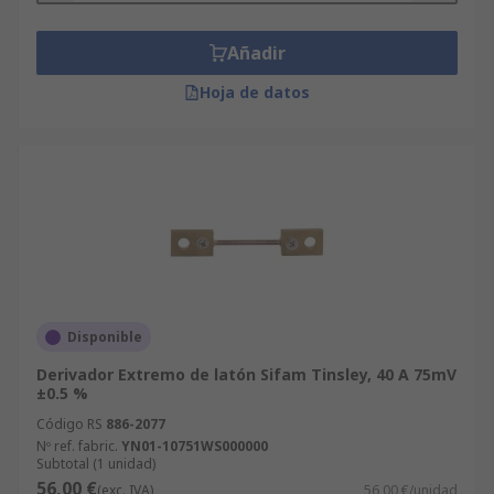
Añadir
Hoja de datos
Disponible
Derivador Extremo de latón Sifam Tinsley, 40 A 75mV
±0.5 %
Código RS
886-2077
Nº ref. fabric.
YN01-10751WS000000
Subtotal (1 unidad)
56,00 €
(exc. IVA)
56,00 €/unidad