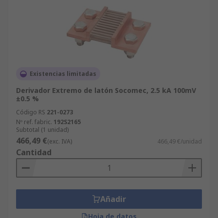
Existencias limitadas
Derivador Extremo de latón Socomec, 2.5 kA 100mV
±0.5 %
Código RS
221-0273
Nº ref. fabric.
192S2165
Subtotal (1 unidad)
466,49 €
(exc. IVA)
466,49 €/unidad
Cantidad
Añadir
Hoja de datos