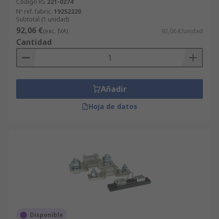
Código RS
221-0274
Nº ref. fabric.
192S2220
Subtotal (1 unidad)
92,06 €
(exc. IVA)
92,06 €/unidad
Cantidad
Añadir
Hoja de datos
Disponible