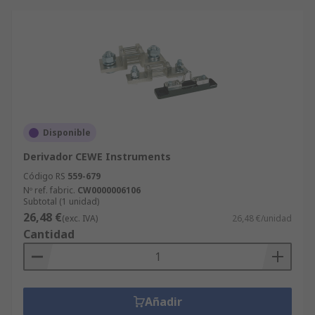
Disponible
Derivador CEWE Instruments
Código RS
559-679
Nº ref. fabric.
CW0000006106
Subtotal (1 unidad)
26,48 €
(exc. IVA)
26,48 €/unidad
Cantidad
Añadir