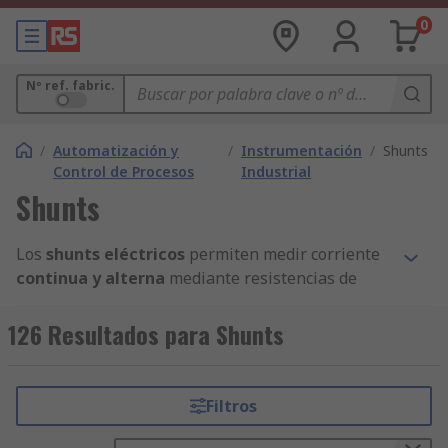
0
Nº ref. fabric.
/
Automatización y
/
Instrumentación
/
Shunts
Control de Procesos
Industrial
Shunts
Los
shunts eléctricos
permiten medir corriente
continua y alterna
mediante resistencias de
derivación de precisión. Se trata de
derivadores
ampliamente utilizados en
sistemas de energía
126 Resultados para Shunts
renovable
,
cargadores de baterías
y
fuentes
de alimentación
, ideales para
instrumentación
industrial
.
Filtros
Para ofrecer la mejor calidad a nuestros clientes,