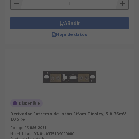
esperamos!
Añadir
Hoja de datos
Disponible
Derivador Extremo de latón Sifam Tinsley, 5 A 75mV
±0.5 %
Código RS
886-2061
Nº ref. fabric.
YN01-03751BS000000
Subtotal (1 unidad)