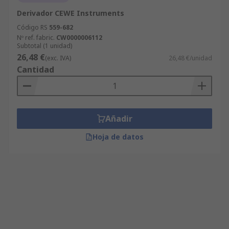
Derivador CEWE Instruments
Código RS
559-682
Nº ref. fabric.
CW0000006112
Subtotal (1 unidad)
26,48 €
(exc. IVA)
26,48 €/unidad
Cantidad
Añadir
Hoja de datos