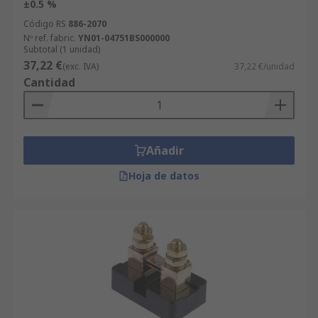
±0.5 %
Código RS
886-2070
Nº ref. fabric.
YN01-04751BS000000
Subtotal (1 unidad)
37,22 €
(exc. IVA)
37,22 €/unidad
Cantidad
Añadir
Hoja de datos