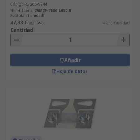
Código RS
205-9744
Nº ref. fabric.
CSM2F-7036-L050J01
Subtotal (1 unidad)
47,33 €
(exc. IVA)
47,33 €/unidad
Cantidad
Añadir
Hoja de datos