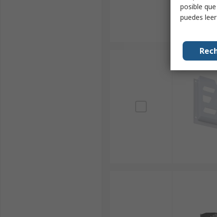
posible que
puedes lee
Rech