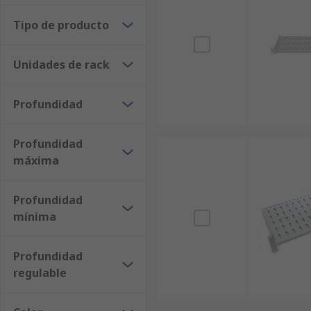
Elige entre más de 140 opciones de estantes y bandej
Tipo de producto
recíbelo en los próximos días!
Unidades de rack
Profundidad
Profundidad
máxima
Profundidad
mínima
Profundidad
regulable