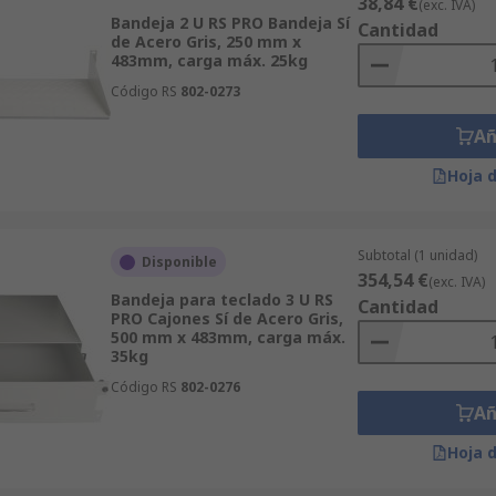
38,84 €
(exc. IVA)
Bandeja 2 U RS PRO Bandeja Sí
Cantidad
de Acero Gris, 250 mm x
483mm, carga máx. 25kg
Código RS
802-0273
Añ
Hoja 
Subtotal (1 unidad)
Disponible
354,54 €
(exc. IVA)
Bandeja para teclado 3 U RS
Cantidad
PRO Cajones Sí de Acero Gris,
500 mm x 483mm, carga máx.
35kg
Código RS
802-0276
Añ
Hoja 