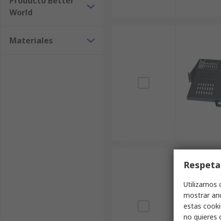
Producto Better
World
Materiales
Respeta
Utilizamos 
mostrar anu
estas cooki
no quieres 