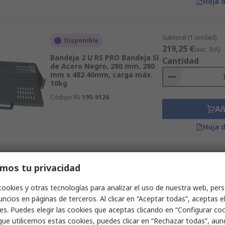
Hoja 
Subtotal (1 unidad)
Disponible
219,25 €
(exc. IVA)
Bandeja 2 U RS PRO Bandeja Sí
Cantidad
de Acero Negro, 280 mm, 280
mm x 482.40mm, carga máx.
10kg
Código RS
195-9126
Añ
Hoja 
Subtotal (1 unidad)
mos tu privacidad
Disponible
29,33 €
(exc. IVA)
Bandeja 1 U RS PRO Bandeja Sí
Cantidad
cookies y otras tecnologías para analizar el uso de nuestra web, pers
de Acero Gris, 150 mm x
ncios en páginas de terceros. Al clicar en “Aceptar todas”, aceptas e
483mm, carga máx. 25kg
es. Puedes elegir las cookies que aceptas clicando en “Configurar cook
Código RS
802-0279
que utilicemos estas cookies, puedes clicar en “Rechazar todas”, au