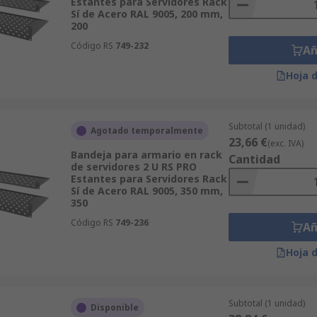
Estantes para Servidores Rack
Sí de Acero RAL 9005, 200 mm,
200
Código RS
749-232
Añ
Hoja 
Subtotal (1 unidad)
Agotado temporalmente
23,66 €
(exc. IVA)
Bandeja para armario en rack
Cantidad
de servidores 2 U RS PRO
Estantes para Servidores Rack
Sí de Acero RAL 9005, 350 mm,
350
Código RS
749-236
Añ
Hoja 
Subtotal (1 unidad)
Disponible