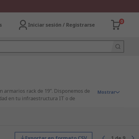
0
s
Iniciar sesión / Registrarse
on armarios rack de 19”. Disponemos de
Mostrar
ad en tu infraestructura IT o de
iencia con todas las garantías de las
des!
Exportar en formato CSV
1
de
9