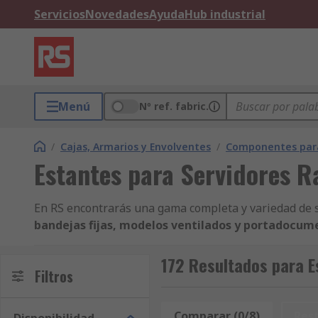
Servicios
Novedades
Ayuda
Hub industrial
Menú
Nº ref. fabric.
/
Cajas, Armarios y Envolventes
/
Componentes para
Estantes para Servidores R
En RS encontrarás una gama completa y variedad de s
bandejas fijas, modelos ventilados y portadocum
telecomunicaciones.
172 Resultados para E
Descubre aquí la
Filtros
línea propia de RS PRO de estante
primeras marcas
. Encontrarás también otras firmas 
Comparar (0/8)
Res