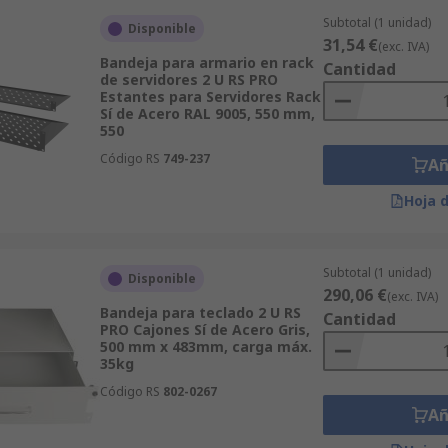
Subtotal (1 unidad)
Disponible
31,54 €
(exc. IVA)
Bandeja para armario en rack
Cantidad
de servidores 2 U RS PRO
Estantes para Servidores Rack
Sí de Acero RAL 9005, 550 mm,
550
Código RS
749-237
Añ
Hoja 
Subtotal (1 unidad)
Disponible
290,06 €
(exc. IVA)
Bandeja para teclado 2 U RS
Cantidad
PRO Cajones Sí de Acero Gris,
500 mm x 483mm, carga máx.
35kg
Código RS
802-0267
Añ