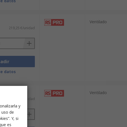
de datos
Ventilado
219,25 €/unidad
adir
de datos
Ventilado
29,33 €/unidad
onalizarla y
l uso de
ies”. Y, si
nque es