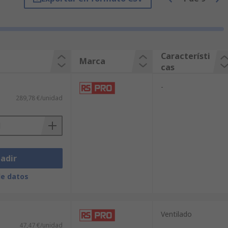
Característi
Marca
cas
-
289,78 €/unidad
 nVent SCHROFF, Legrand y, por
adir
de datos
Ventilado
47,47 €/unidad