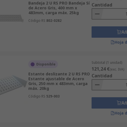
Bandeja 2 U RS PRO Bandeja Sí
Cantidad
as para servidores rack de 19 pulgadas y hazte con product
de Acero Gris, 400 mm x
483mm, carga máx. 25kg
Código RS
802-0282
Añ
Hoja 
Subtotal (1 unidad)
Disponible
121,24 €
(exc. IVA)
Estante deslizante 2 U RS PRO
Cantidad
Estante ajustable de Acero
Gris, 250 mm x 483mm, carga
máx. 20kg
Código RS
529-003
Añ
Hoja 