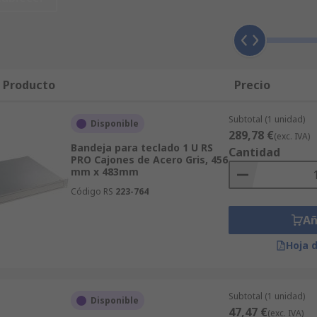
tal de rack.
ad de carga hasta 250 kg.
l Producto
Precio
ontinuo.
d.
Subtotal (1 unidad)
Disponible
289,78 €
(exc. IVA)
Bandeja para teclado 1 U RS
Cantidad
PRO Cajones de Acero Gris, 456
mm x 483mm
modelos de marcas líderes en el mercado como StarTech.com,
Código RS
223-764
 de sostenibilidad en
Better World
.
Añ
gún el coste total de tu compra.
Hoja 
 carga y tipo de instalación en la web.
ertada y asesoramiento antes, durante y después.
Subtotal (1 unidad)
Disponible
ara nuestros clientes.
47,47 €
(exc. IVA)