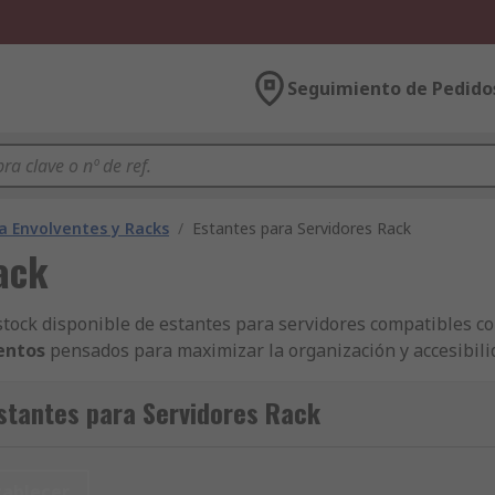
Seguimiento de Pedido
 Envolventes y Racks
/
Estantes para Servidores Rack
ack
tock disponible de estantes para servidores compatibles c
entos
pensados para maximizar la organización y accesibilid
stantes para Servidores Rack
s para rack 19 pulgadas
para hacerte con la calidad y la efic
como Rittal, Verotec o Legrand. ¡Consulta aquí las posibilida
tablecer