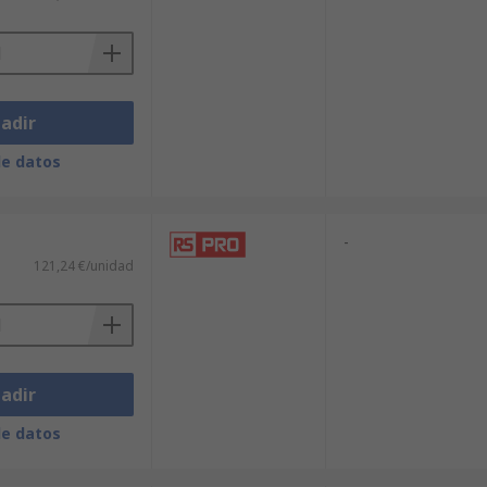
os de primera calidad. ¡Compra ahora y
adir
de datos
-
121,24 €/unidad
adir
de datos