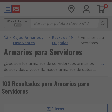
0
Nº ref. fabric.
/
Cajas, Armarios y
/
Racks de 19
/
Armarios para
Envolventes
Pulgadas
Servidores
Armarios para Servidores
¿Qué son los armarios de servidor?Los armarios
de servidor, a veces llamados armarios de datos o
armarios de rack de servidor, son un tipo de
almacenamiento para servidores de montaje en
103 Resultados para Armarios para
rack. La mayoría puede alojar racks de servidores
Servidores
de 19 pulgadas (tamaño estándar del sector). Los
armarios de servidor se ofrecen en una amplia
gama de alturas para adaptar el número de racks
Filtros
que desea montar y pueden ser de bastidor