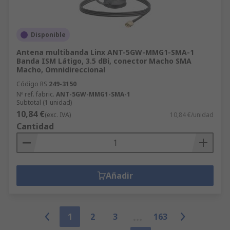
Disponible
Antena multibanda Linx ANT-5GW-MMG1-SMA-1
Banda ISM Látigo, 3.5 dBi, conector Macho SMA
Macho, Omnidireccional
Código RS
249-3150
Nº ref. fabric.
ANT-5GW-MMG1-SMA-1
Subtotal (1 unidad)
10,84 €
(exc. IVA)
10,84 €/unidad
Cantidad
Añadir
1
2
3
163