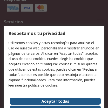
Servicios
Cómo realizar pedidos
Devoluciones
Respetamos tu privacidad
Facturación y pago
Formas de entrega
Utilizamos cookies y otras tecnologías para analizar el
Ofertas
Soporte técnico
uso de nuestra web, personalizarla y mostrar anuncios en
páginas de terceros. Al clicar en “Aceptar todas”, aceptas
Legal
el uso de estas cookies. Puedes elegir las cookies que
aceptas clicando en “Configurar cookies”. Y, si no quieres
Aviso legal
Política de privacidad -
que utilicemos estas cookies, puedes clicar en “Rechazar
Actualizada
todas”, aunque es posible que esto restrinja el acceso a
Política sobre cookies
Seguridad de emails
algunas funcionalidades. Para más información, puedes
Certificaciones de
Condiciones de venta
leer nuestra
política de cookies
.
empresa
Aceptar todas
Acerca de RS