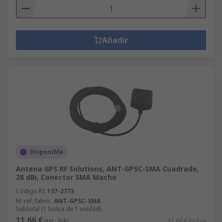
Añadir
Disponible
Antena GPS RF Solutions, ANT-GPSC-SMA Cuadrado,
28 dBi, Conector SMA Macho
Código RS
137-2773
Nº ref. fabric.
ANT-GPSC-SMA
Subtotal (1 bolsa de 1 unidad)
11,66 €
(exc. IVA)
11,66 €/bolsa