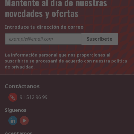
Mantente al día de nuestras
novedades y ofertas
Introduce tu dirección de correo
Suscríbete
La información personal que nos proporciones al
suscribirte se procesará de acuerdo con nuestra
política
de privacidad
.
Contáctanos
91 512 96 99
Síguenos
Aceptamos