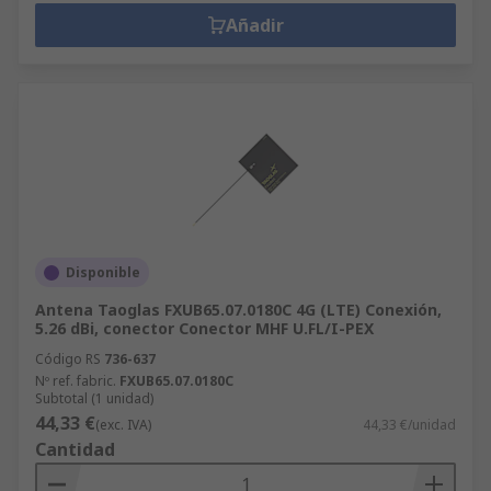
Añadir
Disponible
Antena Taoglas FXUB65.07.0180C 4G (LTE) Conexión,
5.26 dBi, conector Conector MHF U.FL/I-PEX
Código RS
736-637
Nº ref. fabric.
FXUB65.07.0180C
Subtotal (1 unidad)
44,33 €
(exc. IVA)
44,33 €/unidad
Cantidad