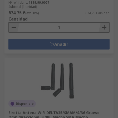
Nº ref. fabric.
1399.99.0077
Subtotal (1 unidad)
674,75 €
(exc. IVA)
674,75 €/unidad
Cantidad
Añadir
Disponible
Siretta Antena WiFi DELTA35/SMAM/S/36 Grueso
Omnidireccional, 9 dBi, Macho SMA Macho