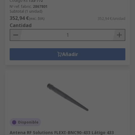
Código RS
133-772
Nº ref. fabric.
2867801
Subtotal (1 unidad)
352,94 €
(exc. IVA)
352,94 €/unidad
Cantidad
Añadir
Disponible
Antena RF Solutions FLEXI-BNC90-433 Látigo 433