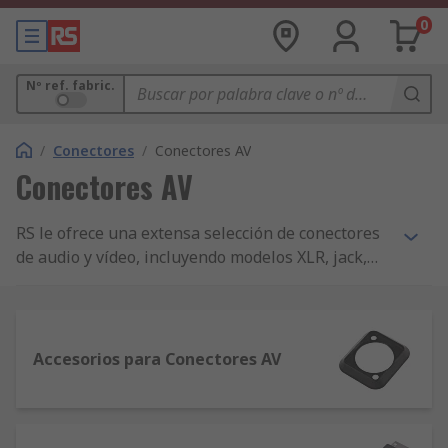
0
Nº ref. fabric.
/
Conectores
/
Conectores AV
Conectores AV
RS le ofrece una extensa selección de conectores
de audio y vídeo, incluyendo modelos XLR, jack,
para micrófonos, altavoces, phono y conectores
macho y hembra DIN. RS suministra productos de
marcas líderes como Neutrik, Switchcraft,
Amphenol y conectores de audio y vídeo de marca
Accesorios para Conectores AV
RS Pro.