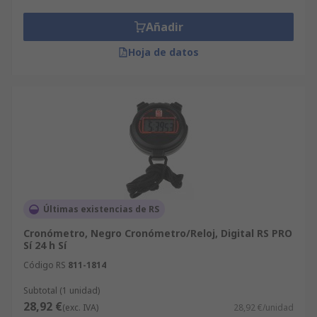
protección sólidas se pueden utilizar como
barrera para facilitar el distanciamiento social
Añadir
entre personas y a veces se denominan pantallas
Hoja de datos
de distanciamiento social. Mediante el uso de
pantallas de protección, las empresas pueden
continuar trabajando y ofrecer un servicio en un
entorno seguro.
Últimas existencias de RS
Cronómetro, Negro Cronómetro/Reloj, Digital RS PRO
Sí 24 h Sí
Código RS
811-1814
Subtotal (1 unidad)
28,92 €
(exc. IVA)
28,92 €/unidad