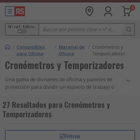
0
Nº ref. fabric.
/
Consumibles
/
Material de
/
Cronómetros y
para Oficina
Oficina
Temporizadores
Cronómetros y Temporizadores
Una gama de divisores de oficina y paneles de
protección para dividir un espacio de trabajo o
para proporcionar una barrera contra gérmenes.
27 Resultados para Cronómetros y
Divisores de oficina
Temporizadores
Los divisores de oficina o pantallas de oficina son
paneles grandes que se utilizan para dividir y
Filtros
crear áreas designadas en una oficina abierta