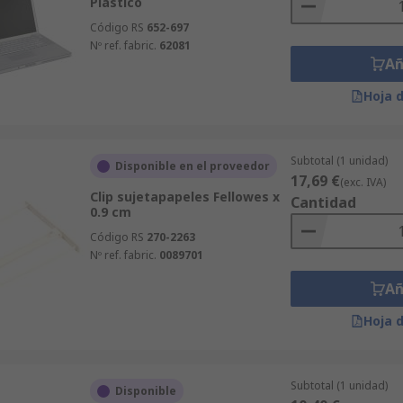
Plástico
Código RS
652-697
Nº ref. fabric.
62081
Añ
Hoja 
Subtotal (1 unidad)
Disponible en el proveedor
17,69 €
(exc. IVA)
Clip sujetapapeles Fellowes x
Cantidad
0.9 cm
Código RS
270-2263
Nº ref. fabric.
0089701
Añ
Hoja 
Subtotal (1 unidad)
Disponible