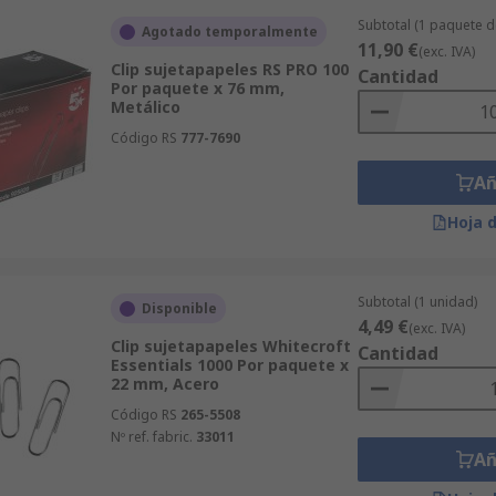
Subtotal (1 paquete 
Agotado temporalmente
11,90 €
(exc. IVA)
Clip sujetapapeles RS PRO 100
Cantidad
Por paquete x 76 mm,
Metálico
Código RS
777-7690
Añ
Hoja 
Subtotal (1 unidad)
Disponible
4,49 €
(exc. IVA)
Clip sujetapapeles Whitecroft
Cantidad
Essentials 1000 Por paquete x
22 mm, Acero
Código RS
265-5508
Nº ref. fabric.
33011
Añ