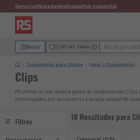
Servicios
Novedades
Ayuda
Hub industrial
Menú
Nº ref. fabric.
/
Consumibles para Oficina
/
Papel y Consumibles
/
Clips
RS ofrece la más amplia gama de componentes Clips y o
homologados por la industria y la alta calidad de nue
líderes en lo que respecta al abastecimiento de empr
documentos perforados. ¿No consigue decidirse entre p
18 Resultados para Cl
Filtros
Clips por marca, fabricante, disponibilidad u otras c
punta y productos de alta gama hasta los productos b
nuestro servicio gratuito de entrega en 24/48 h con 
Comparar (0/8)
Res