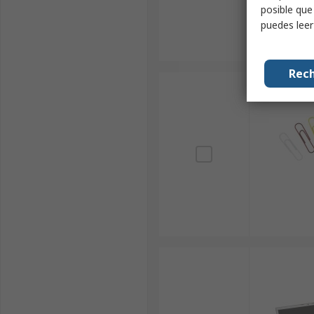
posible que
puedes lee
Rech