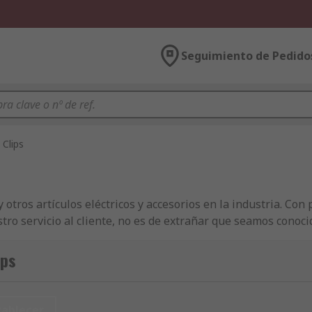
Seguimiento de Pedido
Clips
tros artículos eléctricos y accesorios en la industria. Con 
stro servicio al cliente, no es de extrañar que seamos cono
esas con productos de Clips, Papel de impresión de tarjetas 
roductos de marcas distintas? Puede utilizar nuestro sitio 
ips
aracterísticas. La selección mostrará una gama de productos
ásicos pero funcionales de nuestra gama RS. Los clientes pu
sus pedidos de productos de Clips. Si usted compra en grand
tablecer