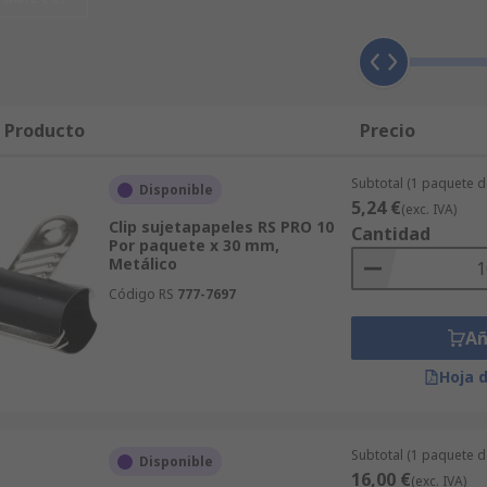
 nos aseguraremos de que su compra de Clips se le entregue
disponemos de un servicio de ofertas que puede adaptarse al
atisface las más altas expectativas. Sin embargo, queremos 
ips antes de comprar. Aparte de Clips, usted puede solicita
a de productos de IT, Prueba y Medida, Seguridad e Higien
l Producto
Precio
es para una entrega rápida y eficiente. Por último, para cua
o gratuito.
Subtotal (1 paquete d
Disponible
5,24 €
(exc. IVA)
Clip sujetapapeles RS PRO 10
Cantidad
Por paquete x 30 mm,
Metálico
Código RS
777-7697
Añ
Hoja 
Subtotal (1 paquete 
Disponible
16,00 €
(exc. IVA)