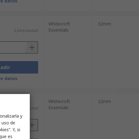
de datos
Whitecroft
32mm
Essentials
5,04 €/unidad
adir
de datos
Whitecroft
22mm
Essentials
4,49 €/unidad
onalizarla y
l uso de
ies”. Y, si
nque es