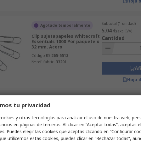
Hoja 
Subtotal (1 unidad)
Agotado temporalmente
5,04 €
(exc. IVA)
Clip sujetapapeles Whitecroft
Cantidad
Essentials 1000 Por paquete x
32 mm, Acero
Código RS
265-5513
Nº ref. fabric.
33201
Añ
Hoja 
Subtotal (1 unidad)
mos tu privacidad
Disponible
4,49 €
(exc. IVA)
Clip sujetapapeles Whitecroft
Cantidad
cookies y otras tecnologías para analizar el uso de nuestra web, pers
Essentials 1000 Por paquete x
ncios en páginas de terceros. Al clicar en “Aceptar todas”, aceptas e
22 mm, Acero
es. Puedes elegir las cookies que aceptas clicando en “Configurar cook
Código RS
265-5509
que utilicemos estas cookies, puedes clicar en “Rechazar todas”, au
Nº ref. fabric.
33041