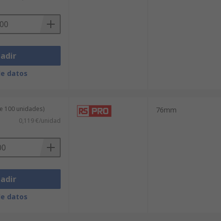
adir
de datos
de 100 unidades)
76mm
0,119 €/unidad
adir
de datos