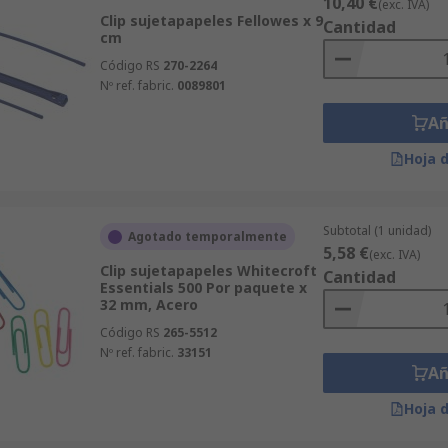
10,40 €
(exc. IVA)
Clip sujetapapeles Fellowes x 9
Cantidad
cm
Código RS
270-2264
Nº ref. fabric.
0089801
Añ
Hoja 
Subtotal (1 unidad)
Agotado temporalmente
5,58 €
(exc. IVA)
Clip sujetapapeles Whitecroft
Cantidad
Essentials 500 Por paquete x
32 mm, Acero
Código RS
265-5512
Nº ref. fabric.
33151
Añ
Hoja 