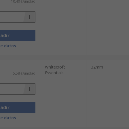
10,40 €/unidad
adir
de datos
Whitecroft
32mm
Essentials
5,58 €/unidad
adir
de datos