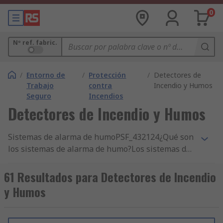
0
Nº ref. fabric.
/
Entorno de
/
Protección
/
Detectores de
Trabajo
contra
Incendio y Humos
Seguro
Incendios
Detectores de Incendio y Humos
Sistemas de alarma de humoPSF_432124¿Qué son
los sistemas de alarma de humo?Los sistemas de
alarma de humo son los típicos sistemas de humo
que espera ver montados en un techo. Por lo
61 Resultados para Detectores de Incendio
general son de color blanco, pero se suministran
y Humos
en colores diferentes.¿Cómo funcionan?
Normalmente, la cámara de la carcasa del
dispositivo irradiará el aire de la cámara para