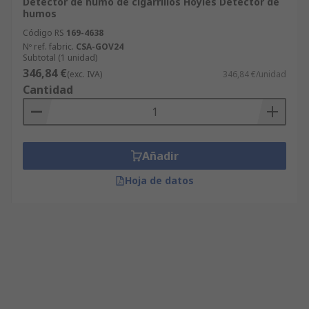
Detector de humo de cigarrillos Hoyles Detector de
humos
Código RS
169-4638
Nº ref. fabric.
CSA-GOV24
Subtotal (1 unidad)
346,84 €
(exc. IVA)
346,84 €/unidad
Cantidad
Añadir
Hoja de datos