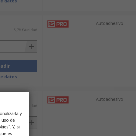
de datos
Autoadhesivo
5,78 €/unidad
adir
de datos
Autoadhesivo
5,28 €/unidad
onalizarla y
l uso de
ies”. Y, si
nque es