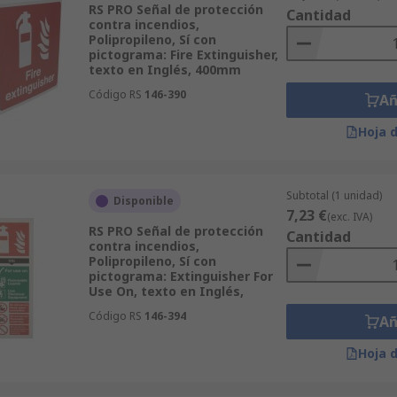
RS PRO Señal de protección
Cantidad
contra incendios,
Polipropileno, Sí con
pictograma: Fire Extinguisher,
texto en Inglés, 400mm
Código RS
146-390
Añ
Hoja 
Subtotal (1 unidad)
Disponible
7,23 €
(exc. IVA)
RS PRO Señal de protección
Cantidad
contra incendios,
Polipropileno, Sí con
pictograma: Extinguisher For
Use On, texto en Inglés,
Código RS
146-394
Añ
Hoja 