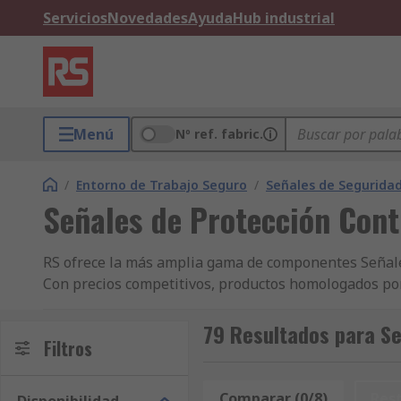
Servicios
Novedades
Ayuda
Hub industrial
Menú
Nº ref. fabric.
/
Entorno de Trabajo Seguro
/
Señales de Segurida
Señales de Protección Cont
RS ofrece la más amplia gama de componentes Señales y
Con precios competitivos, productos homologados por l
en todo el mundo como uno de los líderes en lo que 
incendios, Señales de accesibilidad y táctiles y Señal
79 Resultados para Se
Filtros
Puede utilizar nuestro sitio para filtrar la búsqueda
disponibilidad u otras características. La selección
hasta los productos básicos pero funcionales de nues
Comparar (0/8)
Res