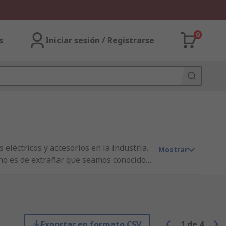
0
s
Iniciar sesión / Registrarse
eléctricos y accesorios en la industria.
Mostrar
, no es de extrañar que seamos conocidos
ales y etiquetas de seguridad contra
irse entre productos de marcas distintas?
ndios por marca, fabricante,
nología punta y productos de alta gama
on RS podrán disfrutar del servicio de
Exportar en formato CSV
1
de
4