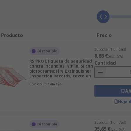
stock Señales y etiquetas de seguridad contra incendios. No
ad contra incendios cumplen los más altos estándares de ca
osotros. No sólo ofrecemos un resumen técnico de todas los
ficados que facilitan información y asesoría. Recuerde tamb
uestras ofertas. RS también tiene una selección más amplia 
l Producto
Precio
dad de productos de Señales y etiquetas de seguridad contra
 y Medida, Seguridad e Higiene completas, incluidos los com
Subtotal (1 unidad)
Disponible
simplemente hay que buscar en la web o realizar una consul
8,68 €
(exc. IVA)
RS PRO Etiqueta de seguridad
Cantidad
contra incendios, Vinilo, Sí con
pictograma: Fire Extinguisher
Inspection Records, texto en
Código RS
146-426
Añ
Hoja 
Subtotal (1 unidad)
Disponible
35,65 €
(exc. IVA)