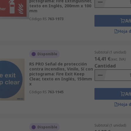
pictograma: Fire Extinguisher,
texto en Inglés, 200mm x 100
mm
Código RS
763-1973
Añ
Hoja 
Subtotal (1 unidad)
Disponible
14,41 €
(exc. IVA)
RS PRO Señal de protección
Cantidad
contra incendios, Vinilo, Sí con
pictograma: Fire Exit Keep
Clear, texto en Inglés, 150mm
x
Código RS
763-1945
Añ
Hoja 
Subtotal (1 unidad)
Disponible