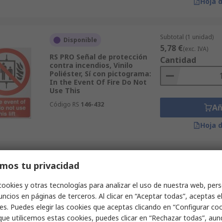
Hoja 
Subtotal (1 unidad)
Disponible
5,78 €
(exc. IVA)
RS PRO Señal de protección
Cantidad
contra incendios, Vinilo
Poliéster, Sí con pictograma:
In the Event Of Fire Do Not
Use This
Código RS
146-432
Añ
Hoja 
Subtotal (1 unidad)
mos tu privacidad
Disponible
5,28 €
(exc. IVA)
RS PRO Señal de protección
Cantidad
cookies y otras tecnologías para analizar el uso de nuestra web, pers
contra incendios, Vinilo, Sí con
ncios en páginas de terceros. Al clicar en “Aceptar todas”, aceptas e
pictograma: List of materials
dry powder can be used on,
es. Puedes elegir las cookies que aceptas clicando en “Configurar cook
que utilicemos estas cookies, puedes clicar en “Rechazar todas”, au
Código RS
181-2246