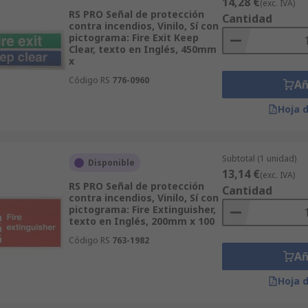
14,28 €
(exc. IVA)
RS PRO Señal de protección
Cantidad
contra incendios, Vinilo, Sí con
pictograma: Fire Exit Keep
Clear, texto en Inglés, 450mm
x
Código RS
776-0960
Añ
Hoja 
Subtotal (1 unidad)
Disponible
13,14 €
(exc. IVA)
RS PRO Señal de protección
Cantidad
contra incendios, Vinilo, Sí con
pictograma: Fire Extinguisher,
texto en Inglés, 200mm x 100
Código RS
763-1982
Añ
Hoja 