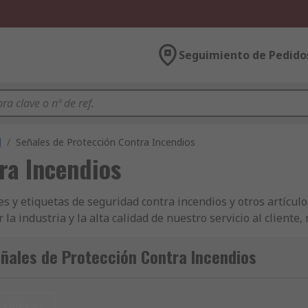
Seguimiento de Pedido
d
/
Señales de Protección Contra Incendios
ra Incendios
 etiquetas de seguridad contra incendios y otros artículos 
a industria y la alta calidad de nuestro servicio al cliente
respecta al abastecimiento de empresas con productos de Señ
es y etiquetas de vigilancia y seguridad. ¿No consigue decid
ñales de Protección Contra Incendios
 de artículos de Señales y etiquetas de seguridad contra ince
 mostrará una gama de productos, que abarcarán desde la tec
tra gama RS. Los clientes que posean una cuenta comercial c
tablecer