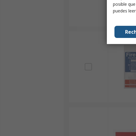
posible que
puedes lee
Rech