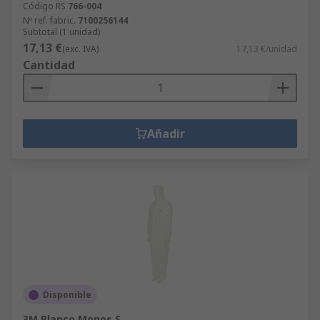
Código RS
766-004
Nº ref. fabric.
7100256144
Subtotal (1 unidad)
17,13 €
(exc. IVA)
17,13 €/unidad
Cantidad
Añadir
Disponible
3M Blanco Monos S