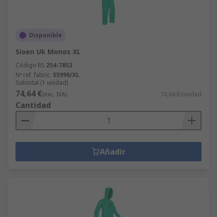
Disponible
Sioen Uk Monos XL
Código RS
254-7853
Nº ref. fabric.
S5996/XL
Subtotal (1 unidad)
74,64 €
(exc. IVA)
74,64 €/unidad
Cantidad
Añadir