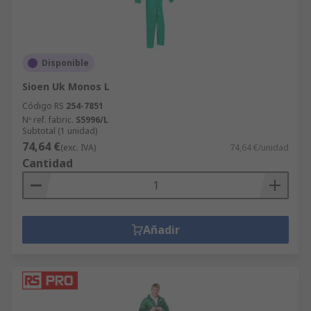
Disponible
Sioen Uk Monos L
Código RS
254-7851
Nº ref. fabric.
S5996/L
Subtotal (1 unidad)
74,64 €
(exc. IVA)
74,64 €/unidad
Cantidad
Añadir