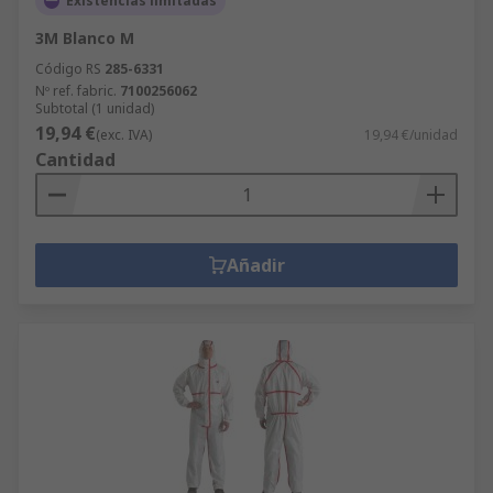
Existencias limitadas
3M Blanco M
Código RS
285-6331
Nº ref. fabric.
7100256062
Subtotal (1 unidad)
19,94 €
(exc. IVA)
19,94 €/unidad
Cantidad
Añadir