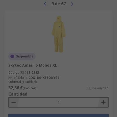
9
de
67
Disponible
Skytec Amarillo Monos XL
Código RS
181-2383
Nº ref. fabric.
CDX1B/HX1500/YE4
Subtotal (1 unidad)
32,36 €
(exc. IVA)
32,36 €/unidad
Cantidad