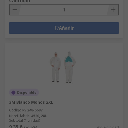
Cantidad
Añadir
Disponible
3M Blanco Monos 2XL
Código RS
248-5687
Nº ref. fabric.
4520, 2XL
Subtotal (1 unidad)
9,35 €
(exc. IVA)
9,35 €/unidad