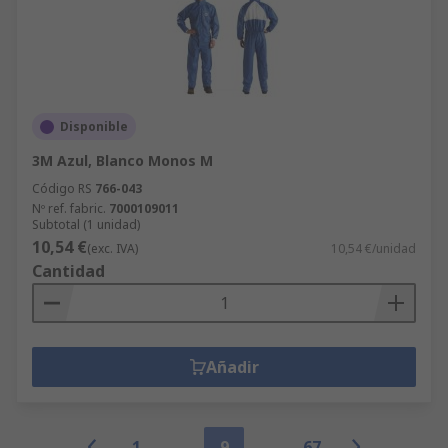
Disponible
3M Azul, Blanco Monos M
Código RS
766-043
Nº ref. fabric.
7000109011
Subtotal (1 unidad)
10,54 €
(exc. IVA)
10,54 €/unidad
Cantidad
Añadir
1
9
67