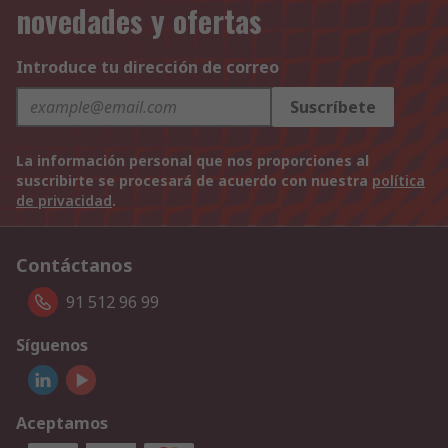
novedades y ofertas
Introduce tu dirección de correo
Suscríbete
La información personal que nos proporciones al
suscribirte se procesará de acuerdo con nuestra
política
de privacidad
.
Contáctanos
91 512 96 99
Síguenos
Aceptamos