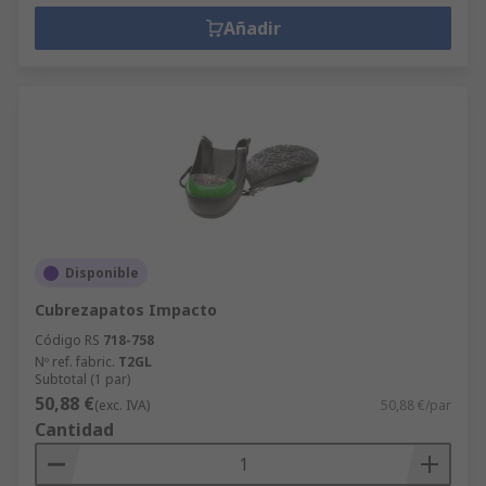
Añadir
Disponible
Cubrezapatos Impacto
Código RS
718-758
Nº ref. fabric.
T2GL
Subtotal (1 par)
50,88 €
(exc. IVA)
50,88 €/par
Cantidad