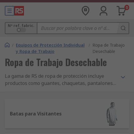
0
Nº ref. fabric.
/
Equipos de Protección Individual
/
Ropa de Trabajo
y Ropa de Trabajo
Desechable
Ropa de Trabajo Desechable
La gama de RS de ropa de protección incluye
productos como guantes, chaquetas, pantalones y
una amplia variedad de productos resistentes al
tiempo, de alta visibilidad y desechables. Además
ofrecemos una amplia gama de zapatos de
protección, que incluyen botas con punta de
Batas para Visitantes
acero de cabeza y zapatos de seguridad; ropa de
trabajo ideal para condiciones difíciles -ya sea
para trabajos al aire libre o dentro de un recinto.