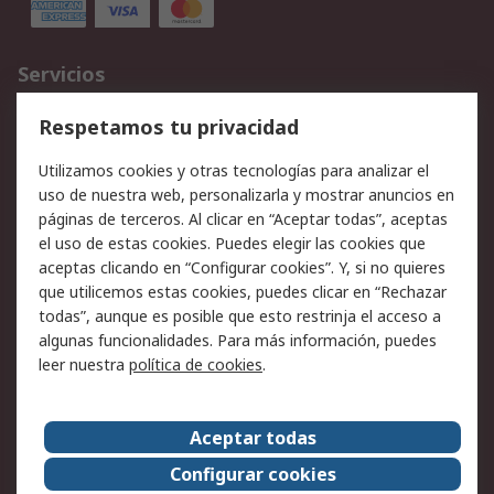
Servicios
Cómo realizar pedidos
Devoluciones
Respetamos tu privacidad
Facturación y pago
Formas de entrega
Utilizamos cookies y otras tecnologías para analizar el
Ofertas
Soporte técnico
uso de nuestra web, personalizarla y mostrar anuncios en
páginas de terceros. Al clicar en “Aceptar todas”, aceptas
Legal
el uso de estas cookies. Puedes elegir las cookies que
aceptas clicando en “Configurar cookies”. Y, si no quieres
Aviso legal
Política de privacidad -
que utilicemos estas cookies, puedes clicar en “Rechazar
Actualizada
todas”, aunque es posible que esto restrinja el acceso a
Política sobre cookies
Seguridad de emails
algunas funcionalidades. Para más información, puedes
Certificaciones de
Condiciones de venta
leer nuestra
política de cookies
.
empresa
Aceptar todas
Acerca de RS
Configurar cookies
Acerca de RS
RS Group