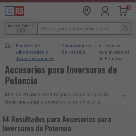
0
Nº ref. fabric.
/
Fuentes de
/
Convertidores
/
Accesorios
Alimentación y
de Tensión
para Inversores
Transformadores
de Potencia
Accesorios para Inversores de
Potencia
Más de 70 años en el negocio implican que RS
tiene una amplia experiencia en ofrecer a
empresas componentes imprescindibles de
Accesorios para inversores de potencia. Ahora
14 Resultados para Accesorios para
apoyamos a ingenieros de todo el mundo,
Inversores de Potencia
distribuyendo componentes de Accesorios para