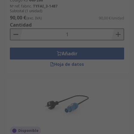
Código RS
446-266
realizar sus pedidos de forma rápida y fácil, lo
Nº ref. fabric.
TYFAI_3-1487
Subtotal (1 unidad)
que le permite navegar y refinar su búsqueda de
90,00 €
(exc. IVA)
90,00 €/unidad
Accesorios para inversores de potencia, buscar
Cantidad
los productos disponibles por orden alfabético,
por precio, marca, fabricante y disponibilidad.
Añadir
Hoja de datos
Disponible