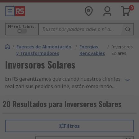
0
Nº ref. fabric.
/
Fuentes de Alimentación
/
Energías
/
Inversores
y Transformadores
Renovables
Solares
Inversores Solares
En RS garantizamos que cuando nuestros clientes
realizan sus pedidos online, están comprando
productos de la más alta calidad y que cumplen
con las normas de seguridad pertinentes. Hemos
20 Resultados para Inversores Solares
construido nuestra reputación sobre nuestro
servicio al cliente. Todas nuestras gamas de
componentes de Inversores fotovoltaicos y otros
Filtros
productos de Energía renovable y Fuentes de
alimentación y transformadores tienen la mayor