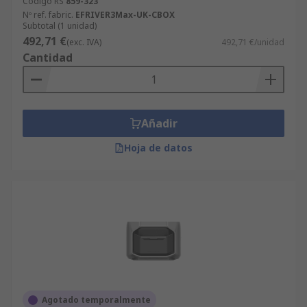
Código RS
859-323
Nº ref. fabric.
EFRIVER3Max-UK-CBOX
Subtotal (1 unidad)
492,71 €
(exc. IVA)
492,71 €/unidad
Cantidad
Añadir
Hoja de datos
Agotado temporalmente