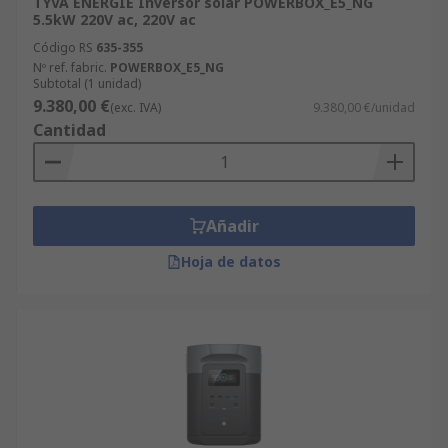
TYVA ENERGIE Inversor solar POWERBOX_E5_NG
5.5kW 220V ac, 220V ac
Código RS
635-355
Nº ref. fabric.
POWERBOX_E5_NG
Subtotal (1 unidad)
9.380,00 €
(exc. IVA)
9.380,00 €/unidad
Cantidad
Añadir
Hoja de datos