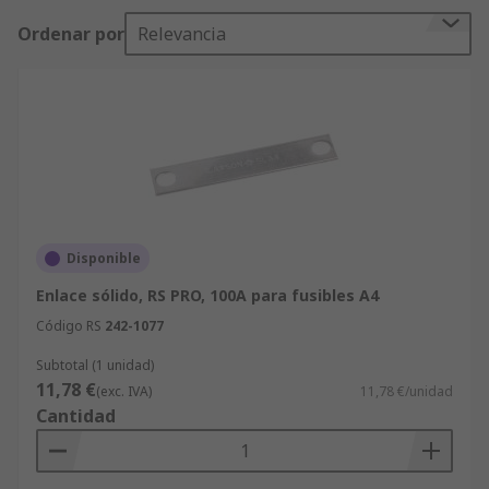
otros productos de nuestra gama de Electricidad,
Ordenar por
Relevancia
Automatización y Cables. La amplia gama de
productos de Electricidad, Automatización y
Cables de RS incluye Fusibles, Tomas Eléctricas y
Disyuntores y Fusibles, Tomas Eléctricas y
Disyuntores, todos disponibles para una entrega
rápida y eficiente. Por último, para cualquier
consulta o duda acerca de su producto
disponemos de un servicio de soporte técnico
gratuito.
Disponible
Enlace sólido, RS PRO, 100A para fusibles A4
Código RS
242-1077
Subtotal (1 unidad)
11,78 €
(exc. IVA)
11,78 €/unidad
Cantidad