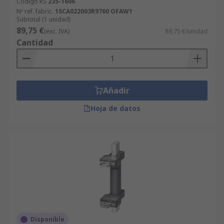
Código RS
235-1606
Nº ref. fabric.
1SCA022003R9760 OFAW1
Subtotal (1 unidad)
89,75 €
(exc. IVA)
89,75 €/unidad
Cantidad
Añadir
Hoja de datos
Disponible