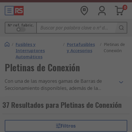
0
Nº ref. fabric.
/
Fusibles y
/
Portafusibles
/
Pletinas de
Interruptores
y Accesorios
Conexión
Automáticos
Pletinas de Conexión
Con una de las mayores gamas de Barras de
Seccionamiento disponibles, además de la
entrega en 24/48 h de miles de componentes y
accesorios de Fusibles, Tomas Eléctricas y
37 Resultados para Pletinas de Conexión
Disyuntores y nuestro constante compromiso con
la calidad, no resulta sorprendente que RS cuente
con clientes en más de 160 países. Aparte de
Filtros
Barras de Seccionamiento, usted puede solicitar