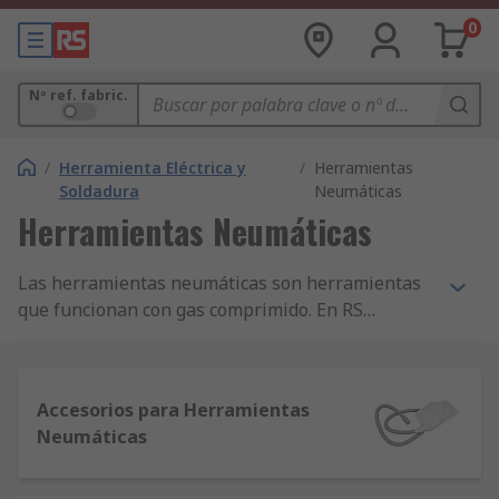
0
Nº ref. fabric.
/
Herramienta Eléctrica y
/
Herramientas
Soldadura
Neumáticas
Herramientas Neumáticas
Las herramientas neumáticas son herramientas
que funcionan con gas comprimido. En RS
tenemos una amplia selección de herramientas
neumáticas profesionales y kits de taladros,
destornilladores, llaves inglesas y cinceles.
Accesorios para Herramientas
Tenemos todos los productos necesarios para sus
Neumáticas
herramientas neumáticas; todo de fabricantes
líderes como Ingersol Rand y Bahco, tal como de
nuestra extensa gama de productos neumáticos