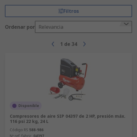
Filtros
Ordenar por
Relevancia
1
de
34
Disponible
Compresores de aire SIP 04397 de 2 HP, presión máx.
116 psi 22 kg, 24 L
Código RS
588-986
Nº ref. fabric.
04397