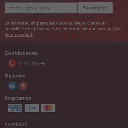
Suscríbete
La información personal que nos proporciones al
suscribirte se procesará de acuerdo con nuestra
política
de privacidad
.
Contáctanos
91 512 96 99
Síguenos
Aceptamos
Servicios