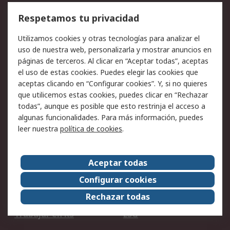
Cómo realizar pedidos
Devoluciones
Respetamos tu privacidad
Facturación y pago
Formas de entrega
Utilizamos cookies y otras tecnologías para analizar el
Ofertas
Soporte técnico
uso de nuestra web, personalizarla y mostrar anuncios en
páginas de terceros. Al clicar en “Aceptar todas”, aceptas
Legal
el uso de estas cookies. Puedes elegir las cookies que
aceptas clicando en “Configurar cookies”. Y, si no quieres
Aviso legal
Política de privacidad -
que utilicemos estas cookies, puedes clicar en “Rechazar
Actualizada
todas”, aunque es posible que esto restrinja el acceso a
Política sobre cookies
Seguridad de emails
algunas funcionalidades. Para más información, puedes
Certificaciones de
Condiciones de venta
leer nuestra
política de cookies
.
empresa
Aceptar todas
Acerca de RS
Configurar cookies
Acerca de RS
RS Group
Rechazar todas
RS en el mundo
Sala de prensa
Trabajar en RS
ESG