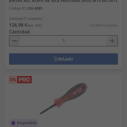
piezas M3, Acero de alta velocidad (HSS) M12 M3 M12
Código RS
226-8889
Subtotal (1 conjunto)
126,98 €
(exc. IVA)
126,98 €/conjunto
Cantidad
Añadir
Disponible