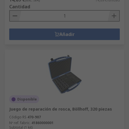
(exc. IVA)
14,89 €/unidad
Cantidad
Añadir
Disponible
Juego de reparación de rosca, Böllhoff, 320 piezas
Código RS
470-907
Nº ref. fabric.
41860000001
Subtotal (1 kit)