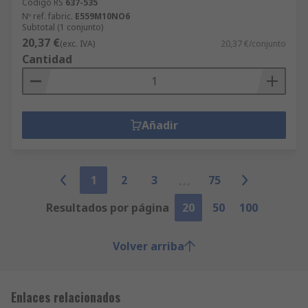
Código RS
637-535
Nº ref. fabric.
E559M10NO6
Subtotal (1 conjunto)
20,37 €
(exc. IVA)
20,37 €/conjunto
Cantidad
Añadir
1
2
3
75
Resultados por página
20
50
100
Volver arriba
Enlaces relacionados