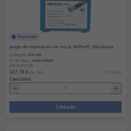
Disponible
Juego de reparación de rosca, Böllhoff, 230 piezas
Código RS
470-945
Nº ref. fabric.
41861000001
Subtotal (1 kit)
327,78 €
(exc. IVA)
327,78 €/kit
Cantidad
Añadir