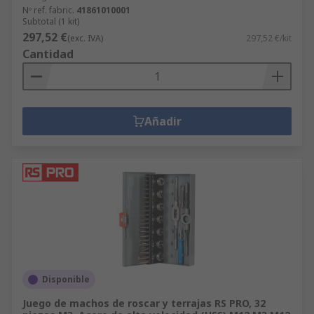
Nº ref. fabric.
41861010001
Subtotal (1 kit)
297,52 €
(exc. IVA)
297,52 €/kit
Cantidad
Añadir
Disponible
Juego de machos de roscar y terrajas RS PRO, 32