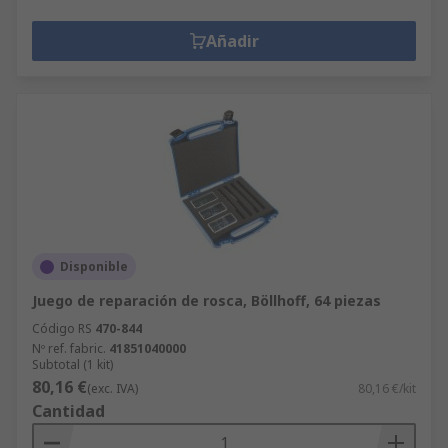
Añadir
Disponible
Juego de reparación de rosca, Böllhoff, 64 piezas
Código RS
470-844
Nº ref. fabric.
41851040000
Subtotal (1 kit)
80,16 €
(exc. IVA)
80,16 €/kit
Cantidad