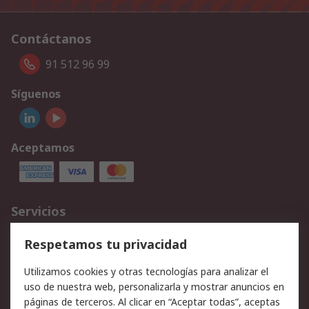
Contáctanos
91 512 96 99
Síguenos
Aceptamos
Servicios
Cómo realizar pedidos
Devoluciones
Respetamos tu privacidad
Facturación y pago
Formas de entrega
Utilizamos cookies y otras tecnologías para analizar el
Ofertas
Soporte técnico
uso de nuestra web, personalizarla y mostrar anuncios en
páginas de terceros. Al clicar en “Aceptar todas”, aceptas