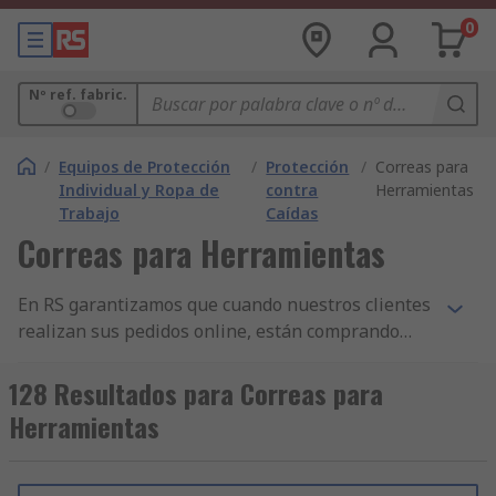
0
Nº ref. fabric.
/
Equipos de Protección
/
Protección
/
Correas para
Individual y Ropa de
contra
Herramientas
Trabajo
Caídas
Correas para Herramientas
En RS garantizamos que cuando nuestros clientes
realizan sus pedidos online, están comprando
productos de la más alta calidad y que cumplen
con las normas de seguridad pertinentes. Hemos
128 Resultados para Correas para
construido nuestra reputación sobre nuestro
Herramientas
servicio al cliente. Todas nuestras gamas de
componentes de Soportes con Cordón para
Herramientas y otros productos de Juegos de