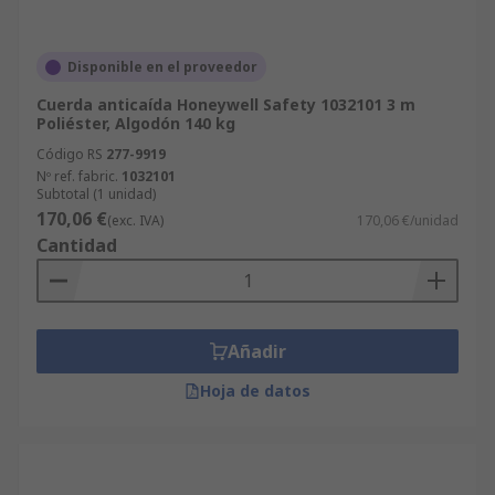
Disponible en el proveedor
Cuerda anticaída Honeywell Safety 1032101 3 m
Poliéster, Algodón 140 kg
Código RS
277-9919
Nº ref. fabric.
1032101
Subtotal (1 unidad)
170,06 €
(exc. IVA)
170,06 €/unidad
Cantidad
Añadir
Hoja de datos