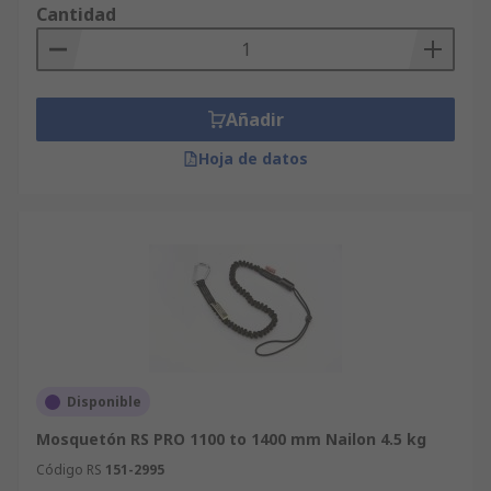
utilizar nuestro sitio para filtrar la búsqueda de
Cantidad
artículos de Soportes con Cordón para
Herramientas por marca, fabricante,
disponibilidad u otras características. La
selección mostrará una gama de productos, que
Añadir
abarcarán desde la tecnología punta y productos
Hoja de datos
de alta gama hasta los productos básicos pero
funcionales de nuestra gama RS.
Disponible
Mosquetón RS PRO 1100 to 1400 mm Nailon 4.5 kg
Código RS
151-2995