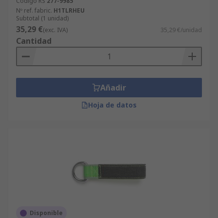
Código RS
277-9985
Nº ref. fabric.
H1TLRHEU
Subtotal (1 unidad)
35,29 €
(exc. IVA)
35,29 €/unidad
Cantidad
Añadir
Hoja de datos
Disponible