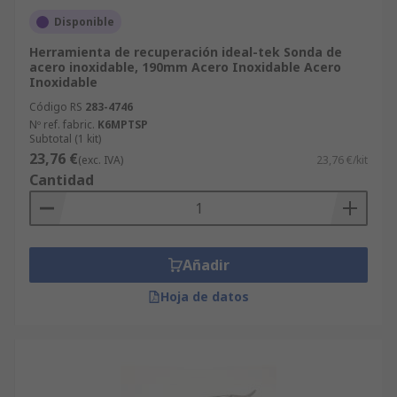
Disponible
Herramienta de recuperación ideal-tek Sonda de
acero inoxidable, 190mm Acero Inoxidable Acero
Inoxidable
Código RS
283-4746
Nº ref. fabric.
K6MPTSP
Subtotal (1 kit)
23,76 €
(exc. IVA)
23,76 €/kit
Cantidad
Añadir
Hoja de datos