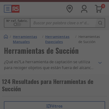
0
Nº ref. fabric.
/
Herramientas
/
Herramientas
/
Herramientas
Manuales
Especiales
de Succión
Herramientas de Succión
¿Qué es?La herramienta de captación se utiliza
para recoger objetos que están fuera del alcance
o en áreas inaccesibles. La mayoría tienen un
extremo magnético para recoger materiales
124 Resultados para Herramientas de
magnéticos, mientras que otras tienen extremos
Succión
de garras para recoger piezas no magnéticas. La
mayoría de herramientas de captación tienen un
potente imán de neodimio en el extremo que
Filtros
atrae materiales ferromagnéticos. Cuando se