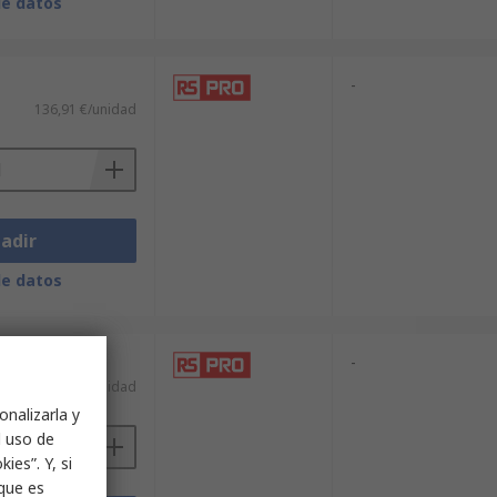
de datos
-
136,91 €/unidad
adir
de datos
-
414,12 €/unidad
onalizarla y
l uso de
ies”. Y, si
nque es