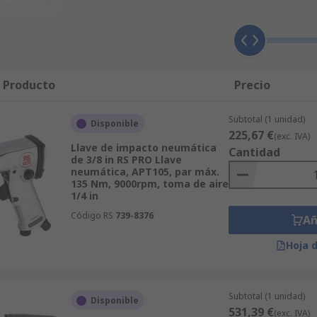
l Producto
Precio
Subtotal (1 unidad)
Disponible
225,67 €
(exc. IVA)
Llave de impacto neumática
Cantidad
de 3/8 in RS PRO Llave
neumática, APT105, par máx.
135 Nm, 9000rpm, toma de aire
1/4 in
Código RS
739-8376
Añ
Hoja 
Subtotal (1 unidad)
Disponible
531,39 €
(exc. IVA)