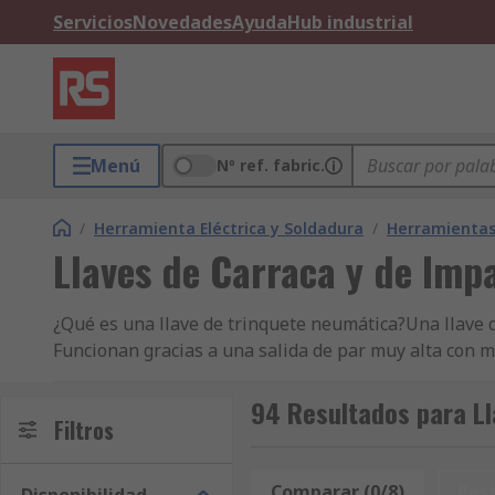
Servicios
Novedades
Ayuda
Hub industrial
Menú
Nº ref. fabric.
/
Herramienta Eléctrica y Soldadura
/
Herramienta
Llaves de Carraca y de Im
¿Qué es una llave de trinquete neumática?Una llave 
Funcionan gracias a una salida de par muy alta con m
fijaciones.Características y ventajas• Permiten apretar
donde debe tenerse en cuenta la vibración• Ideales p
94 Resultados para L
Filtros
general• Garajes• Talleres• Entusiastas del bricolaje
Comparar (0/8)
Res