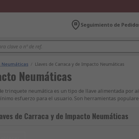
Seguimiento de Pedido
s Neumáticas
/
Llaves de Carraca y de Impacto Neumáticas
pacto Neumáticas
de trinquete neumática es un tipo de llave alimentada por 
ínimo esfuerzo para el usuario. Son herramientas populares 
 y aflojar fácilmente las fijaciones• Simplifican y agilizan 
ara uso en fijaciones grandes y pesadas ¿Dónde se utilizarí
laves de Carraca y de Impacto Neumáticas
• Hogar
tablecer