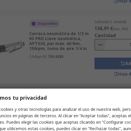
Hoja 
Subtotal (1 unidad)
Disponible
136,91 €
(exc. IVA)
Carraca neumática de 1/2 in
Cantidad
RS PRO Llave neumática,
APT330, par máx. 60 Nm,
150rpm, toma de aire 1/4 in
Código RS
739-8385
Añ
Hoja 
Subtotal (1 unidad)
mos tu privacidad
Disponible
414,12 €
(exc. IVA)
Llave de impacto neumática
Cantidad
cookies y otras tecnologías para analizar el uso de nuestra web, pers
de 1/2 in RS PRO Llave
ncios en páginas de terceros. Al clicar en “Aceptar todas”, aceptas e
neumática, APP201, par máx.
433 Nm, 10000rpm, toma de
es. Puedes elegir las cookies que aceptas clicando en “Configurar cook
aire 1/4 in
que utilicemos estas cookies, puedes clicar en “Rechazar todas”, au