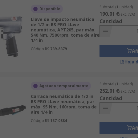
Subtotal (1 unidad)
Disponible
190,01 €
(exc. IVA)
Llave de impacto neumática
Cantidad
de 1/2 in RS PRO Llave
neumática, APT205, par máx.
540 Nm, 7500rpm, toma de aire
1/4 in
Código RS
739-8379
Añ
Hoja 
Subtotal (1 unidad)
Agotado temporalmente
252,01 €
(exc. IVA)
Carraca neumática de 1/2 in
Cantidad
RS PRO Llave neumática, par
máx. 95 Nm, 160rpm, toma de
aire 1/4 in
Código RS
137-0884
Añ