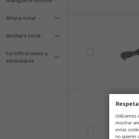
manguera mínimo
Altura total
Anchura total
Certificaciones y
estándares
Respeta
Utilizamos 
mostrar anu
estas cooki
no quieres 