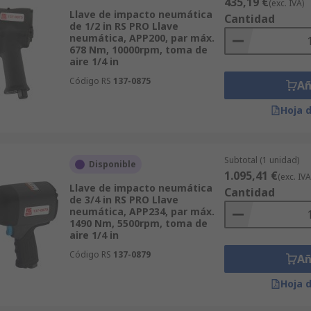
435,19 €
(exc. IVA)
Llave de impacto neumática
Cantidad
de 1/2 in RS PRO Llave
neumática, APP200, par máx.
678 Nm, 10000rpm, toma de
aire 1/4 in
Código RS
137-0875
Añ
Hoja 
Subtotal (1 unidad)
Disponible
1.095,41 €
(exc. IVA
Llave de impacto neumática
Cantidad
de 3/4 in RS PRO Llave
neumática, APP234, par máx.
1490 Nm, 5500rpm, toma de
aire 1/4 in
Código RS
137-0879
Añ
Hoja 