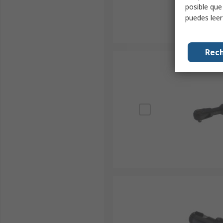
posible que
puedes lee
Rech