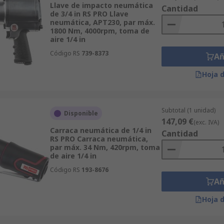
Llave de impacto neumática
Cantidad
de 3/4 in RS PRO Llave
neumática, APT230, par máx.
1800 Nm, 4000rpm, toma de
aire 1/4 in
Código RS
739-8373
Añ
Hoja 
Subtotal (1 unidad)
Disponible
147,09 €
(exc. IVA)
Carraca neumática de 1/4 in
Cantidad
RS PRO Carraca neumática,
par máx. 34 Nm, 420rpm, toma
de aire 1/4 in
Código RS
193-8676
Añ
Hoja 