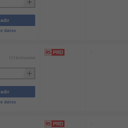
adir
de datos
-
157,84 €/unidad
adir
de datos
-