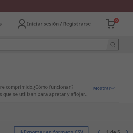
0
s
Iniciar sesión / Registrarse
aire comprimido.¿Cómo funcionan?
Mostrar
que se utilizan para apretar y aflojar
el trabajo• Ideales para uso en motores,
a?• Industria de automoción• Industrial
Exportar en formato CSV
1
de
5