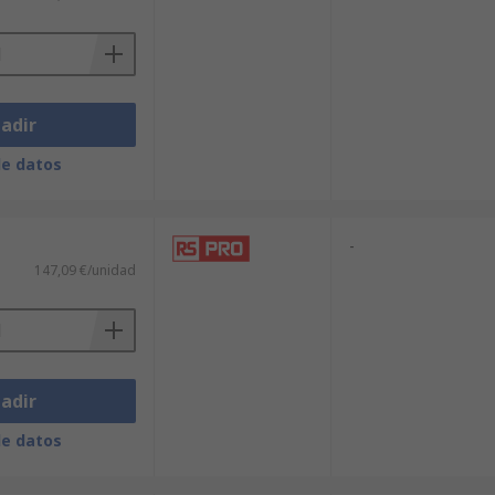
adir
de datos
-
147,09 €/unidad
adir
de datos