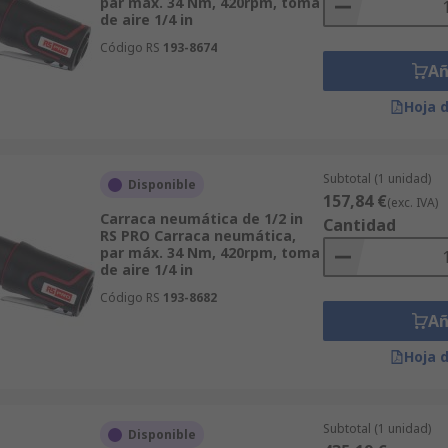
par máx. 34 Nm, 420rpm, toma
de aire 1/4 in
Código RS
193-8674
Añ
Hoja 
Subtotal (1 unidad)
Disponible
157,84 €
(exc. IVA)
Carraca neumática de 1/2 in
Cantidad
RS PRO Carraca neumática,
par máx. 34 Nm, 420rpm, toma
de aire 1/4 in
Código RS
193-8682
Añ
Hoja 
Subtotal (1 unidad)
Disponible