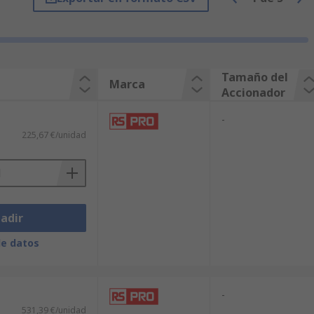
Tamaño del
Marca
Accionador
-
225,67 €/unidad
adir
de datos
-
531,39 €/unidad