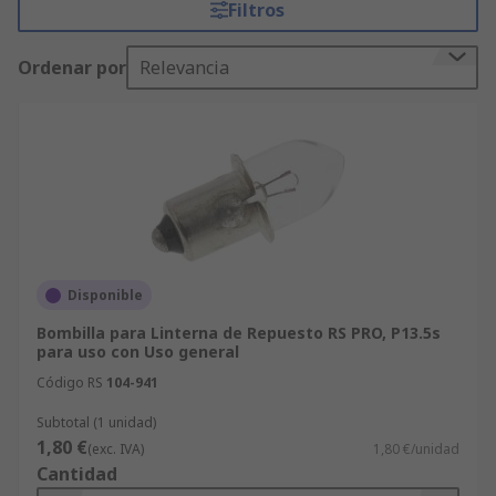
Filtros
aquellos que compran grandes cantidades o
realizan pedidos desde 600 €, disponemos de un
Ordenar por
Relevancia
servicio de ofertas que puede adaptarse al
presupuesto de nuestros clientes. Estamos
seguros de que nuestra lista de productos
satisface las más altas expectativas. Sin embargo,
queremos que usted también esté convencido:
compruebe la información técnica de cada
producto Bombillas para Linternas antes de
comprar.
Disponible
Bombilla para Linterna de Repuesto RS PRO, P13.5s
para uso con Uso general
Código RS
104-941
Subtotal (1 unidad)
1,80 €
(exc. IVA)
1,80 €/unidad
Cantidad