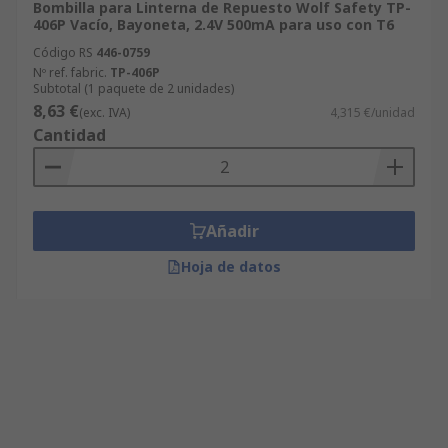
Bombilla para Linterna de Repuesto Wolf Safety TP-
406P Vacío, Bayoneta, 2.4V 500mA para uso con T6
Código RS
446-0759
Nº ref. fabric.
TP-406P
Subtotal (1 paquete de 2 unidades)
8,63 €
(exc. IVA)
4,315 €/unidad
Cantidad
Añadir
Hoja de datos