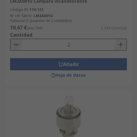
LM2A001U Lámpara incandescente
Código RS
174-151
Nº ref. fabric.
LM2A001U
Subtotal (1 paquete de 2 unidades)
10,67 €
(exc. IVA)
5,335 €/unidad
Cantidad
Añadir
Hoja de datos