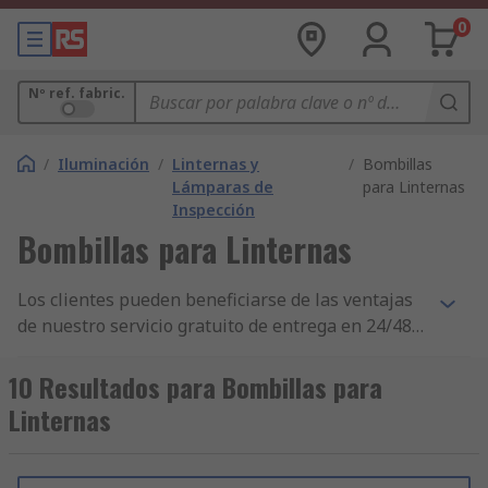
0
Nº ref. fabric.
/
Iluminación
/
Linternas y
/
Bombillas
Lámparas de
para Linternas
Inspección
Bombillas para Linternas
Los clientes pueden beneficiarse de las ventajas
de nuestro servicio gratuito de entrega en 24/48
h con sus pedidos de productos de Bombillas
para Linternas. Si usted compra en grandes
10 Resultados para Bombillas para
cantidades para su empresa, o necesita piezas
Linternas
individuales en caso de emergencia, nos
aseguraremos de que su compra de Bombillas
para Linternas se le entregue en 24/48 h. Para