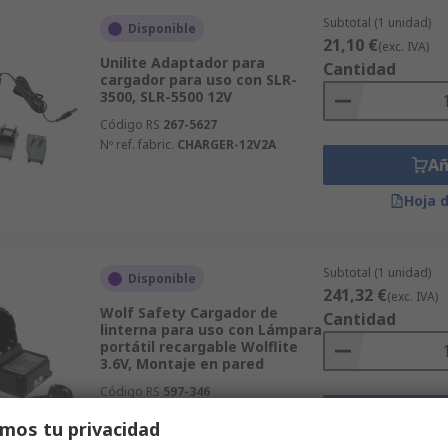
Subtotal (1 unidad)
Disponible
21,10 €
(exc. IVA)
Unilite Adaptador para
Cantidad
cargador para uso con SLR-
3500, SLR-5500 12V
Código RS
267-5627
Nº ref. fabric.
CHARGER-12V2A
Añ
Hoja 
Subtotal (1 unidad)
Disponible
241,32 €
(exc. IVA)
Wolf Safety Cargador de
Cantidad
linterna para uso con Lámpara
portátil recargable Wolflite
3.6V, Montaje en pared
Código RS
597-346
Nº ref. fabric.
C-251HV
Añ
mos tu privacidad