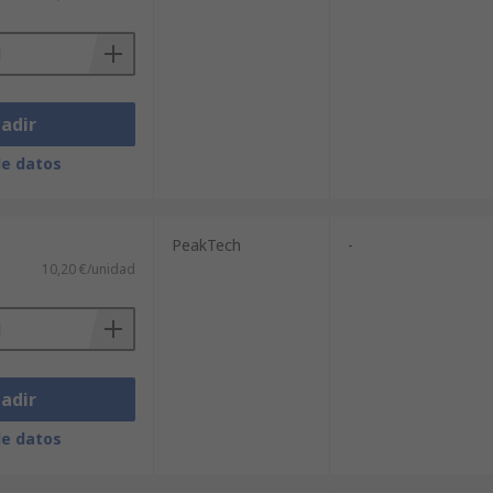
adir
de datos
PeakTech
-
10,20 €/unidad
adir
de datos