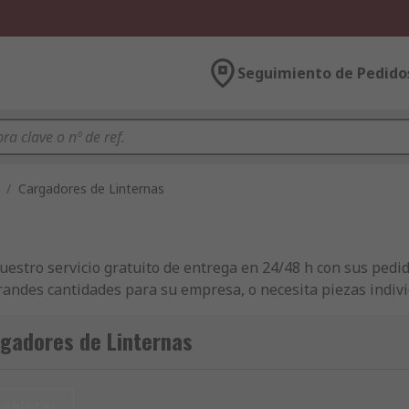
Seguimiento de Pedido
/
Cargadores de Linternas
nuestro servicio gratuito de entrega en 24/48 h con sus ped
andes cantidades para su empresa, o necesita piezas indiv
ámparas de Mano y Linternas se le entregue en 24/48 h. P
os de un servicio de ofertas que puede adaptarse al presupu
gadores de Linternas
 las más altas expectativas. Sin embargo, queremos que ust
para Lámparas de Mano y Linternas antes de comprar.
tablecer