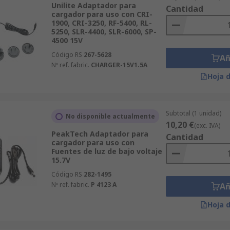
Unilite Adaptador para
Cantidad
cargador para uso con CRI-
1900, CRI-3250, RF-5400, RL-
5250, SLR-4400, SLR-6000, SP-
4500 15V
Código RS
267-5628
Añ
Nº ref. fabric.
CHARGER-15V1.5A
Hoja 
Subtotal (1 unidad)
No disponible actualmente
10,20 €
(exc. IVA)
PeakTech Adaptador para
Cantidad
cargador para uso con
Fuentes de luz de bajo voltaje
15.7V
Código RS
282-1495
Nº ref. fabric.
P 4123 A
Añ
Hoja 