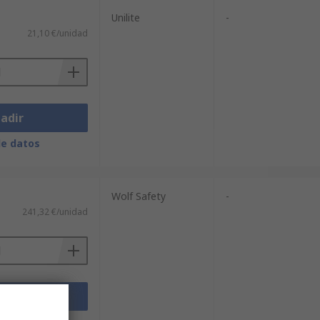
Unilite
-
21,10 €/unidad
adir
de datos
Wolf Safety
-
241,32 €/unidad
adir