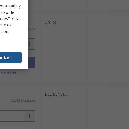
de datos
onalizarla y
l uso de
ies”. Y, si
Unilite
-
nque es
43,85 €/unidad
ación,
todas
adir
de datos
LEDLENSER
-
25,48 €/unidad