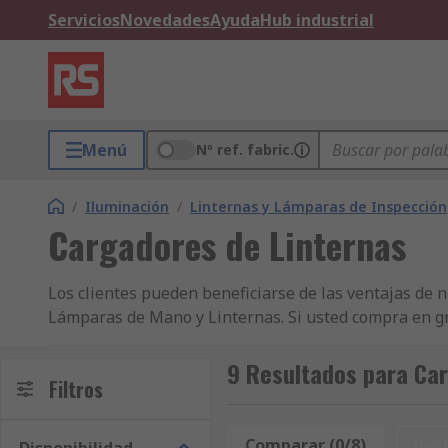
Servicios
Novedades
Ayuda
Hub industrial
Menú
Nº ref. fabric.
/
Iluminación
/
Linternas y Lámparas de Inspección
Cargadores de Linternas
Los clientes pueden beneficiarse de las ventajas de 
Lámparas de Mano y Linternas. Si usted compra en gr
aseguraremos de que su compra de Cargadores para L
cantidades o realizan pedidos desde 600 €, disponem
9 Resultados para Car
Filtros
seguros de que nuestra lista de productos satisface
la información técnica de cada producto Cargadores 
Comparar (0/8)
Res