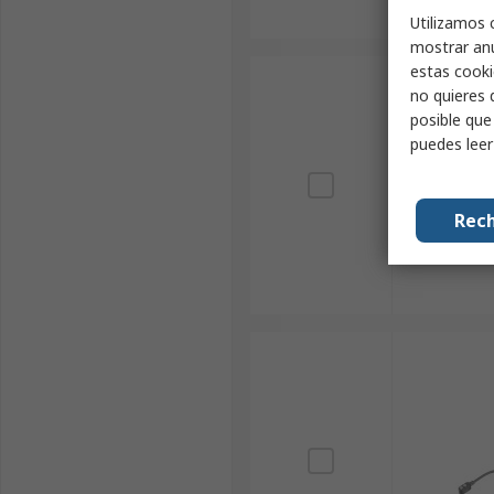
Utilizamos 
mostrar anu
estas cooki
no quieres 
posible que
puedes lee
Rech