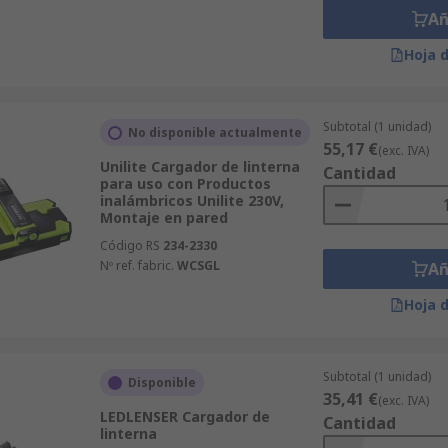
Añ
Hoja 
Subtotal (1 unidad)
No disponible actualmente
55,17 €
(exc. IVA)
Unilite Cargador de linterna
Cantidad
para uso con Productos
inalámbricos Unilite 230V,
Montaje en pared
Código RS
234-2330
Nº ref. fabric.
WCSGL
Añ
Hoja 
Subtotal (1 unidad)
Disponible
35,41 €
(exc. IVA)
LEDLENSER Cargador de
Cantidad
linterna