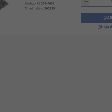
Código RS
288-9602
Nº ref. fabric.
502259
Añ
Hoja 