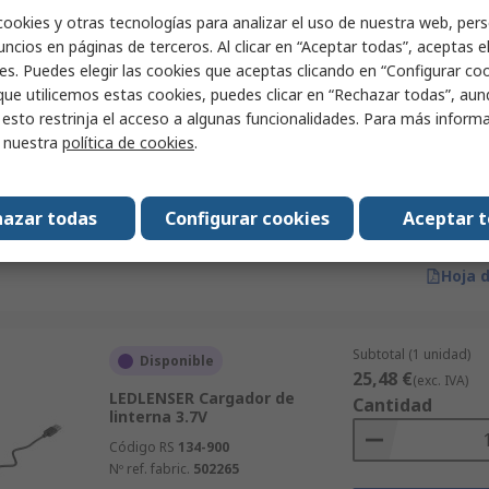
Hoja 
cookies y otras tecnologías para analizar el uso de nuestra web, pers
ncios en páginas de terceros. Al clicar en “Aceptar todas”, aceptas e
es. Puedes elegir las cookies que aceptas clicando en “Configurar cook
Subtotal (1 unidad)
No disponible actualmente
que utilicemos estas cookies, puedes clicar en “Rechazar todas”, au
43,85 €
(exc. IVA)
 esto restrinja el acceso a algunas funcionalidades. Para más inform
Unilite Cargador de linterna
Cantidad
r nuestra
política de cookies
.
para uso con Productos
inalámbricos Unilite 230V,
Montaje en pared
Código RS
234-2326
azar todas
Configurar cookies
Aceptar 
Nº ref. fabric.
WCDBL
Añ
Hoja 
Subtotal (1 unidad)
Disponible
25,48 €
(exc. IVA)
LEDLENSER Cargador de
Cantidad
linterna 3.7V
Código RS
134-900
Nº ref. fabric.
502265