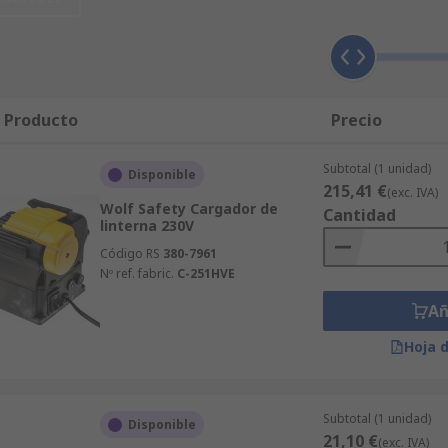
l Producto
Precio
Subtotal (1 unidad)
Disponible
215,41 €
(exc. IVA)
Wolf Safety Cargador de
Cantidad
linterna 230V
Código RS
380-7961
Nº ref. fabric.
C-251HVE
Añ
Hoja 
Subtotal (1 unidad)
Disponible
21,10 €
(exc. IVA)