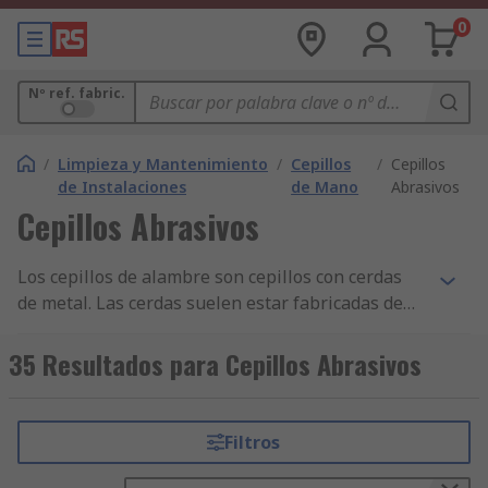
0
Nº ref. fabric.
/
Limpieza y Mantenimiento
/
Cepillos
/
Cepillos
de Instalaciones
de Mano
Abrasivos
Cepillos Abrasivos
Los cepillos de alambre son cepillos con cerdas
de metal. Las cerdas suelen estar fabricadas de
alambre de acero o latón, y el cepillo se fija
mediante grapas o epoxi. Los cepillos de alambre
35 Resultados para Cepillos Abrasivos
se pueden utilizar dentro del sector de ingeniería
para la eliminación de óxido y para limpieza.
Algunas opciones con cerdas de latón no generan
Filtros
chispas, lo que los convierte en ideales para usar
con superficies metálicas.