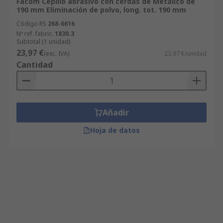
Facom Cepillo abrasivo con cerdas de Metálico de
190 mm Eliminación de polvo, long. tot. 190 mm
Código RS
268-6616
Nº ref. fabric.
1830.3
Subtotal (1 unidad)
23,97 €
(exc. IVA)
23,97 €/unidad
Cantidad
Añadir
Hoja de datos