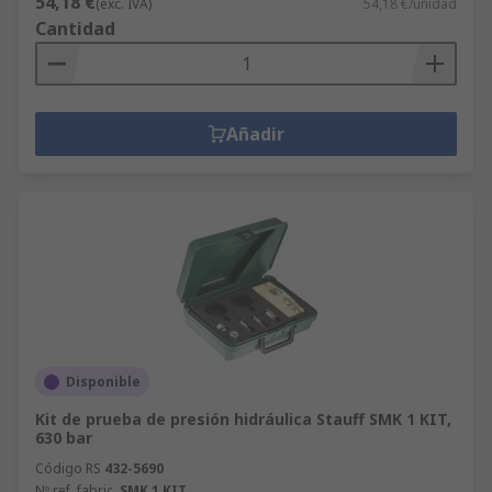
54,18 €
(exc. IVA)
54,18 €/unidad
Cantidad
Añadir
Disponible
Kit de prueba de presión hidráulica Stauff SMK 1 KIT,
630 bar
Código RS
432-5690
Nº ref. fabric.
SMK 1 KIT