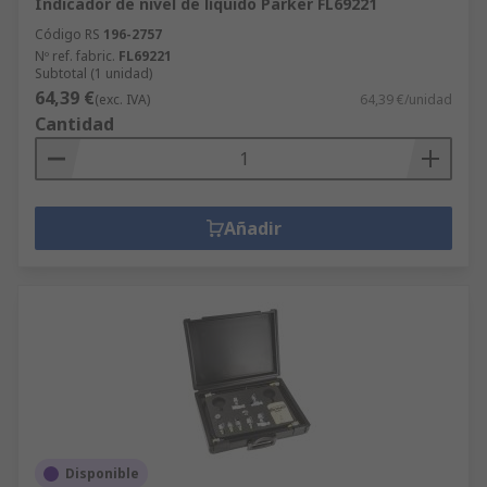
Indicador de nivel de líquido Parker FL69221
Código RS
196-2757
Nº ref. fabric.
FL69221
Subtotal (1 unidad)
64,39 €
(exc. IVA)
64,39 €/unidad
Cantidad
Añadir
Disponible