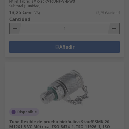
Nº ref. fabric.
SMK-20-7/16UNF-V-E-W3
Subtotal (1 unidad)
13,25 €
(exc. IVA)
13,25 €/unidad
Cantidad
Añadir
Disponible
Tubo flexible de prueba hidráulica Stauff SMK 20
M12X1.5 VC Métrica, ISO 8434-1, ISO 11926-1, ISO