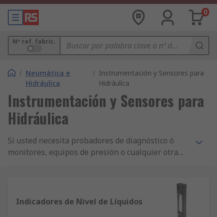
0
Nº ref. fabric.
/
Neumática e
/
Instrumentación y Sensores para
Hidráulica
Hidráulica
Instrumentación y Sensores para
Hidráulica
Si usted necesita probadores de diagnóstico ó
monitores, equipos de presión o cualquier otra
cosa relacionada, todo ello lo podrá encontrar en
la gama de instrumentación hidráulica o
interruptores de RS. También puede elegir entre
una amplia selección de medidores de flujo e
Indicadores de Nivel de Líquidos
indicadores, sensores y módulos de alarma de