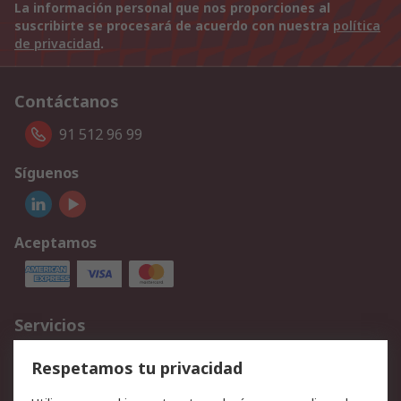
La información personal que nos proporciones al
suscribirte se procesará de acuerdo con nuestra
política
de privacidad
.
Contáctanos
91 512 96 99
Síguenos
Aceptamos
Servicios
Cómo realizar pedidos
Devoluciones
Respetamos tu privacidad
Facturación y pago
Formas de entrega