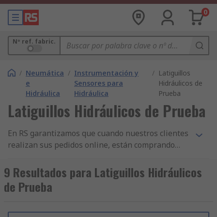
0
Nº ref. fabric.
/
Neumática
/
Instrumentación y
/
Latiguillos
e
Sensores para
Hidráulicos de
Hidráulica
Hidráulica
Prueba
Latiguillos Hidráulicos de Prueba
En RS garantizamos que cuando nuestros clientes
realizan sus pedidos online, están comprando
productos de la más alta calidad y que cumplen
con las normas de seguridad pertinentes. Hemos
9 Resultados para Latiguillos Hidráulicos
construido nuestra reputación sobre nuestro
de Prueba
servicio al cliente. Todas nuestras gamas de
componentes de Manguera de Punto de Prueba
Hidráulica y otros productos de Interruptores e