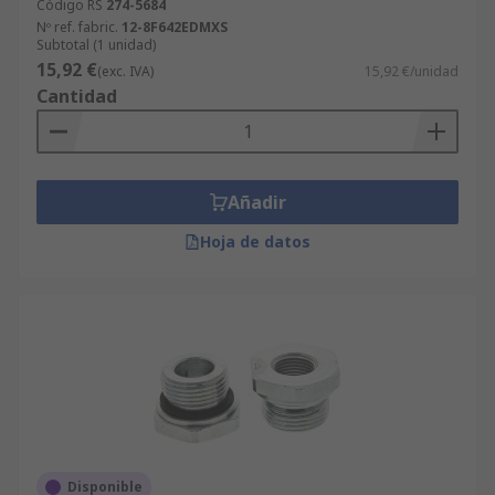
Código RS
274-5684
Nº ref. fabric.
12-8F642EDMXS
Subtotal (1 unidad)
15,92 €
(exc. IVA)
15,92 €/unidad
Cantidad
Añadir
Hoja de datos
Disponible