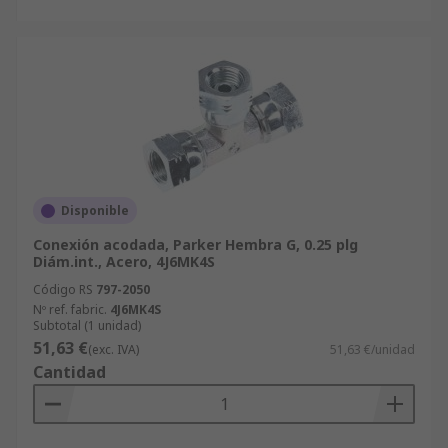
Disponible
Conexión acodada, Parker Hembra G, 0.25 plg
Diám.int., Acero, 4J6MK4S
Código RS
797-2050
Nº ref. fabric.
4J6MK4S
Subtotal (1 unidad)
51,63 €
(exc. IVA)
51,63 €/unidad
Cantidad