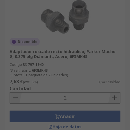
Disponible
Adaptador roscado recto hidráulico, Parker Macho
G, 0.375 plg Diám.int., Acero, 6F3MK4S
Código RS
797-1940
Nº ref. fabric.
6F3MK4S
Subtotal (1 paquete de 2 unidades)
7,68 €
(exc. IVA)
3,84 €/unidad
Cantidad
Añadir
Hoja de datos