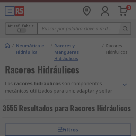
0
Nº ref. fabric.
/
Neumática e
/
Racores y
/
Racores
Hidráulica
Mangueras
Hidráulicos
Hidráulicos
Racores Hidráulicos
Los
racores hidráulicos
son componentes
mecánicos utilizados para unir, adaptar y sellar
conductos de fluidos en sistemas hidráulicos. Su
función principal es conectar mangueras,
3555 Resultados para Racores Hidráulicos
tuberías y accesorios con el fin de mantener la
integridad del flujo y evitar fugas, incluso bajo
altas presiones y condiciones exigentes.
Filtros