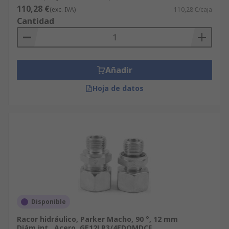
110,28 €
(exc. IVA)
110,28 €/caja
Cantidad
Añadir
Hoja de datos
Disponible
Racor hidráulico, Parker Macho, 90 °, 12 mm
Diám.int., Acero, GE12LR3/4EDOMDCF