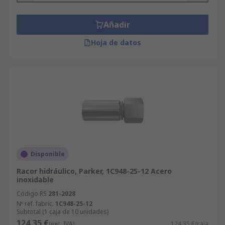
Añadir
Hoja de datos
Disponible
Racor hidráulico, Parker, 1C948-25-12 Acero
inoxidable
Código RS
281-2028
Nº ref. fabric.
1C948-25-12
Subtotal (1 caja de 10 unidades)
124,35 €
(exc. IVA)
124,35 €/caja