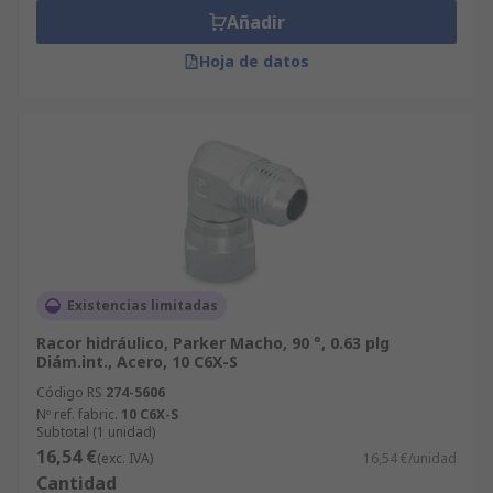
Añadir
Hoja de datos
Existencias limitadas
Racor hidráulico, Parker Macho, 90 °, 0.63 plg
Diám.int., Acero, 10 C6X-S
Código RS
274-5606
Nº ref. fabric.
10 C6X-S
Subtotal (1 unidad)
16,54 €
(exc. IVA)
16,54 €/unidad
Cantidad