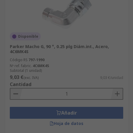
Disponible
Parker Macho G, 90 °, 0.25 plg Diám.int., Acero,
4C6MK4S
Código RS
797-1990
Nº ref. fabric.
4C6MK4S
Subtotal (1 unidad)
9,03 €
(exc. IVA)
9,03 €/unidad
Cantidad
Añadir
Hoja de datos