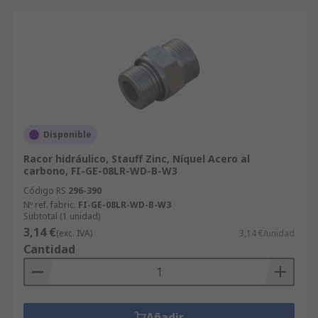
Disponible
Racor hidráulico, Stauff Zinc, Níquel Acero al
carbono, FI-GE-08LR-WD-B-W3
Código RS
296-390
Nº ref. fabric.
FI-GE-08LR-WD-B-W3
Subtotal (1 unidad)
3,14 €
(exc. IVA)
3,14 €/unidad
Cantidad
Añadir