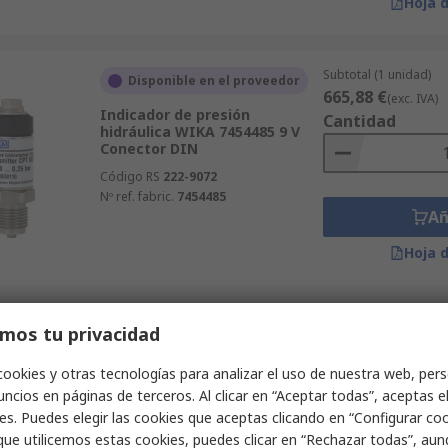
Hoja 
Subtotal (1 unidad)
Disponible en el proveedor
665,88 €
(exc. IVA)
Indicador de presión
Cantidad
hidráulica WIKA 7454485 9 V
Conector DIN
Código RS
222-9072
Nº ref. fabric.
7454485
Añ
Hoja 
Subtotal (1 unidad)
mos tu privacidad
Disponible en el proveedor
727,42 €
(exc. IVA)
Indicador de presión
Cantidad
cookies y otras tecnologías para analizar el uso de nuestra web, pers
hidráulica WIKA 7837964 9 V
ncios en páginas de terceros. Al clicar en “Aceptar todas”, aceptas e
Conector DIN
es. Puedes elegir las cookies que aceptas clicando en “Configurar cook
Código RS
222-9079
que utilicemos estas cookies, puedes clicar en “Rechazar todas”, au
Nº ref. fabric.
7837964