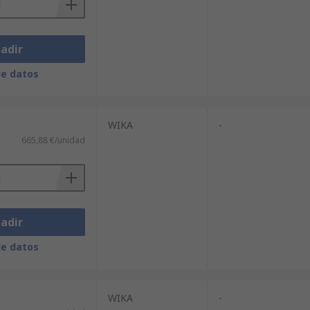
adir
de datos
WIKA
-
665,88 €/unidad
adir
de datos
WIKA
-