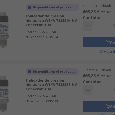
Subtotal (1 unidad)
Disponible en el proveedor
665,88 €
(exc. IVA)
Indicador de presión
Cantidad
hidráulica WIKA 7335304 9 V
Conector DIN
Código RS
222-9050
Nº ref. fabric.
7335304
Añ
Hoja 
Subtotal (1 unidad)
Disponible en el proveedor
665,88 €
(exc. IVA)
Indicador de presión
Cantidad
hidráulica WIKA 7335533 9 V
Conector DIN
Código RS
222-9060
Nº ref. fabric.
7335533
Añ