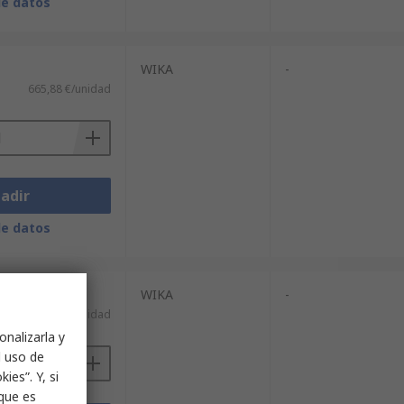
de datos
WIKA
-
665,88 €/unidad
adir
de datos
WIKA
-
727,42 €/unidad
onalizarla y
l uso de
ies”. Y, si
nque es