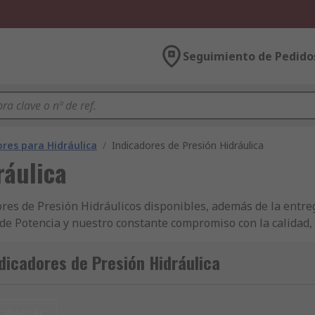
Seguimiento de Pedido
res para Hidráulica
/
Indicadores de Presión Hidráulica
ráulica
res de Presión Hidráulicos disponibles, además de la entr
 de Potencia y nuestro constante compromiso con la calidad
zar un producto de WIKA? ¿No encuentra a nadie que le prop
 componentes y accesorios de Displays e Indicadores de Pres
dicadores de Presión Hidráulica
 h en más de 500.000 productos y con acceso online a una g
 que nuestra página web ha sido diseñada para apoyarle y g
olicitar otros productos de nuestra gama de Mantenimiento,
tablecer