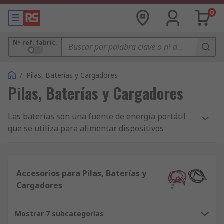
0
Nº ref. fabric.
/
Pilas, Baterías y Cargadores
Pilas, Baterías y Cargadores
Las baterías son una fuente de energía portátil
que se utiliza para alimentar dispositivos
eléctricos. Las baterías almacenan energía
química y la transforman en energía eléctrica al
activarse. Todas las baterías tienen un terminal
Accesorios para Pilas, Baterías y
positivo (ánodo) y un terminal negativo (cátodo).
Cargadores
Las baterías sirven para infinidad de
aplicaciones. Pueden alimentar dispositivos
Mostrar 7 subcategorías
eléctricos de todo tipo, desde relojes y audífonos