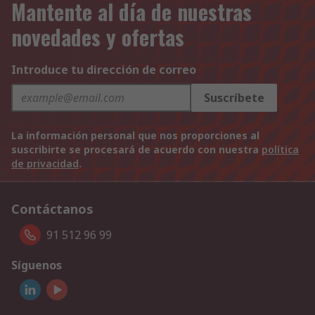
Mantente al día de nuestras
novedades y ofertas
Introduce tu dirección de correo
Suscríbete
La información personal que nos proporciones al
suscribirte se procesará de acuerdo con nuestra
política
de privacidad
.
Contáctanos
91 512 96 99
Síguenos