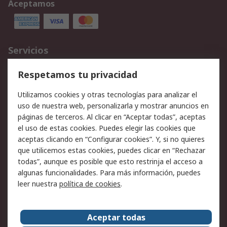
Aceptamos
Servicios
Cómo realizar pedidos
Devoluciones
Respetamos tu privacidad
Facturación y pago
Formas de entrega
Utilizamos cookies y otras tecnologías para analizar el
Ofertas
Soporte técnico
uso de nuestra web, personalizarla y mostrar anuncios en
páginas de terceros. Al clicar en “Aceptar todas”, aceptas
Legal
el uso de estas cookies. Puedes elegir las cookies que
aceptas clicando en “Configurar cookies”. Y, si no quieres
Aviso legal
Política de privacidad -
que utilicemos estas cookies, puedes clicar en “Rechazar
Actualizada
todas”, aunque es posible que esto restrinja el acceso a
Política sobre cookies
Seguridad de emails
algunas funcionalidades. Para más información, puedes
Certificaciones de
Condiciones de venta
leer nuestra
política de cookies
.
empresa
Aceptar todas
Acerca de RS