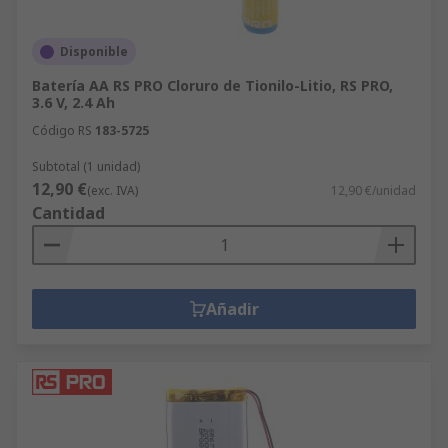
alcance de los niños, y se debe acudir al
médico inmediatamente en caso de
Disponible
ingestión.
Batería AA RS PRO Cloruro de Tionilo-Litio, RS PRO,
Transporte aéreo: existen algunas
3.6 V, 2.4 Ah
restricciones y prohibiciones con respecto al
Código RS
183-5725
transporte aéreo de baterías con base de
litio. Tenga esto en cuenta al comprar o
Subtotal (1 unidad)
12,90 €
transportar baterías de litio.
(exc. IVA)
12,90 €/unidad
Cantidad
Añadir