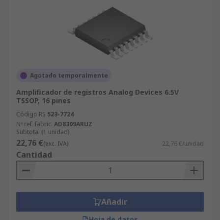
Agotado temporalmente
Amplificador de registros Analog Devices 6.5V
TSSOP, 16 pines
Código RS
523-7724
Nº ref. fabric.
AD8309ARUZ
Subtotal (1 unidad)
22,76 €
(exc. IVA)
22,76 €/unidad
Cantidad
Añadir
Hoja de datos