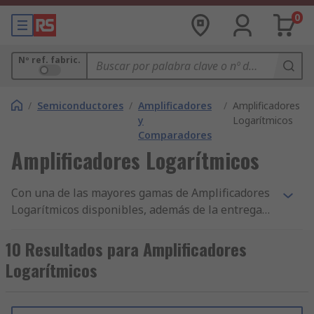
0
Nº ref. fabric.
/
Semiconductores
/
Amplificadores
/
Amplificadores
y
Logarítmicos
Comparadores
Amplificadores Logarítmicos
Con una de las mayores gamas de Amplificadores
Logarítmicos disponibles, además de la entrega
en 24/48 h de miles de componentes y accesorios
de Semiconductores y nuestro constante
10 Resultados para Amplificadores
compromiso con la calidad, no resulta
Logarítmicos
sorprendente que RS cuente con clientes en más
de 160 países. Los titulares de las cuentas
comerciales se benefician de la entrega en 24/48