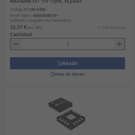
MAX4206ETE+ 11V TQFN, 16 pines
Código RS
190-6350
Nº ref. fabric.
MAX4206ETE+
Subtotal (1 paquete de 2 unidades)
22,37 €
(exc. IVA)
11,185 €/unidad
Cantidad
Añadir
Hoja de datos