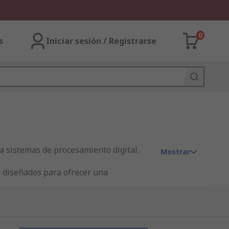
0
s
Iniciar sesión / Registrarse
a sistemas de procesamiento digital.
Mostrar
o
diseñados para ofrecer una
iconductores
para completar tu