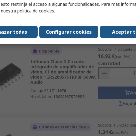
 esto restrinja el acceso a algunas funcionalidades. Para más inform
Nº ref. fabric.
AMP 2.2
r nuestra
política de cookies
.
Añ
Hoja 
azar todas
Configurar cookies
Aceptar 
Subtotal (1 paquete d
Disponible
16,92 €
(exc. IVA)
Infineon Clase D Circuito
Cantidad
integrado de amplificador de
vídeo, CI de amplificador de
vídeo 1 IRS20957STRPBF 500W,
Audio
Código RS
171-1976
Añ
Nº ref. fabric.
IRS20957STRPBF
Hoja 
Subtotal 1 unidad (su
Últimas existencias de RS
1,34 €
(exc. IVA)