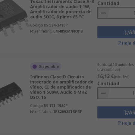
Texas Instruments Clase A-B
Cantidad
Amplificador de audio 1 1W,
Amplificador de potencia de
audio SOIC, 8 pines 85 °C
Código RS
534-3419P
Nº ref. fabric.
LM4890M/NOPB
Añ
Hoja 
Subtotal 10 unidades
Disponible
tira continua)
16,13 €
Infineon Clase D Circuito
(exc. IVA)
integrado de amplificador de
Cantidad
vídeo, CI de amplificador de
vídeo 1 500W, Audio 9 MHZ
DSO, 16
Código RS
171-1980P
Nº ref. fabric.
IRS2092STRPBF
Añ
Hoja 