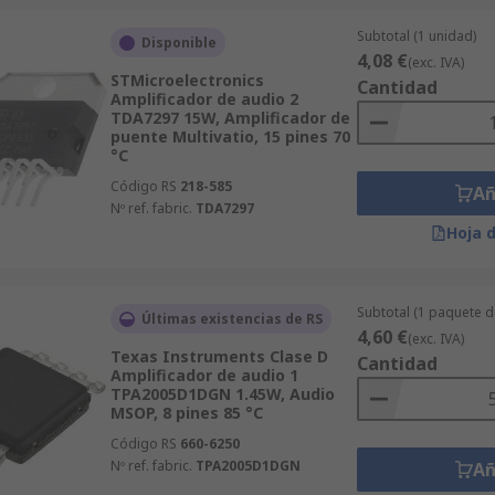
Subtotal (1 unidad)
Disponible
4,08 €
(exc. IVA)
STMicroelectronics
Cantidad
Amplificador de audio 2
TDA7297 15W, Amplificador de
puente Multivatio, 15 pines 70
°C
Código RS
218-585
Añ
Nº ref. fabric.
TDA7297
Hoja 
Subtotal (1 paquete d
Últimas existencias de RS
4,60 €
(exc. IVA)
Texas Instruments Clase D
Cantidad
Amplificador de audio 1
TPA2005D1DGN 1.45W, Audio
MSOP, 8 pines 85 °C
Código RS
660-6250
Nº ref. fabric.
TPA2005D1DGN
Añ