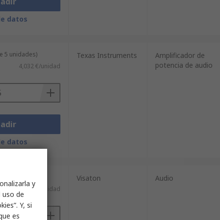
adir
de datos
e 5 unidades)
Texas Instruments
Amplificador de
potencia de audio
4,032 €/unidad
adir
de datos
Visaton
Audio
onalizarla y
82,77 €/unidad
l uso de
ies”. Y, si
nque es