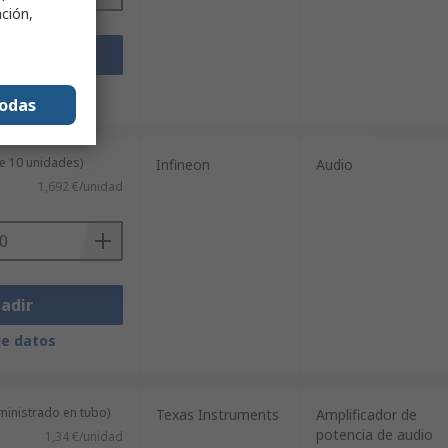
ación,
adir
de datos
todas
e 10 unidades)
Infineon
Audio
1,692 €/unidad
adir
de datos
ministrado en tubo)
Texas Instruments
Amplificador de
potencia de audio
1,34 €/unidad