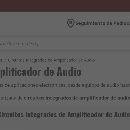
Seguimiento de Pedido
s
/
Circuitos Integrados de Amplificador de Audio
plificador de Audio
s de aplicaciones electrónicas, desde equipos de audio hast
ializada de
circuitos integrados de amplificador de audi
eales para tus proyectos. ¡Consulta también el abanico de
sem
ircuitos Integrados de Amplificador de Audio
: usos comunes