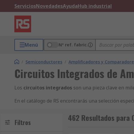
Servicios
Novedades
Ayuda
Hub industrial
Menú
Nº ref. fabric.
/
Semiconductores
/
Amplificadores y Comparadore
Circuitos Integrados de Am
Los
circuitos integrados
son una pieza clave en mile
En el catálogo de RS encontrarás una selección espec
amplificación clara, estable y con baja distorsión id
pedido!
462 Resultados para C
Filtros
Circuitos integrados de amplificador de audio