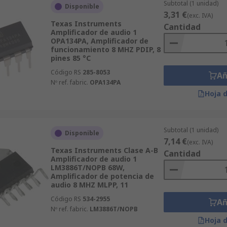
a todo lo que necesitas antes de comprar tu producto y resue
Subtotal (1 unidad)
Disponible
3,31 €
(exc. IVA)
 soporte postventa.
Texas Instruments
Cantidad
Amplificador de audio 1
OPA134PA, Amplificador de
dos de amplificador de audio
, compara las diferentes opc
funcionamiento 8 MHZ PDIP, 8
para recibirlos cuanto antes!
pines 85 °C
Código RS
285-8053
Añ
Nº ref. fabric.
OPA134PA
Hoja 
Subtotal (1 unidad)
Disponible
7,14 €
(exc. IVA)
Texas Instruments Clase A-B
Cantidad
Amplificador de audio 1
LM3886T/NOPB 68W,
Amplificador de potencia de
audio 8 MHZ MLPP, 11
Código RS
534-2955
Añ
Nº ref. fabric.
LM3886T/NOPB
Hoja 