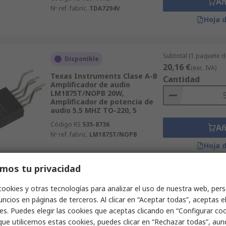
Añ
Nº ref. fabric.
TDA7294V
Hoja 
Subtotal (1 paquete d
Disponible
20,16 €
(exc. IVA)
Texas Instruments Clase A-B
Cantidad
Amplificador de audio
LM1875T/NOPB 20W,
Amplificador de potencia de
audio 5.5 MHZ TO-220, 5
Código RS
535-8736
Añ
Nº ref. fabric.
LM1875T/NOPB
Hoja 
mos tu privacidad
Subtotal (1 unidad)
Disponible
cookies y otras tecnologías para analizar el uso de nuestra web, pers
82,77 €
(exc. IVA)
ncios en páginas de terceros. Al clicar en “Aceptar todas”, aceptas e
Visaton Amplificador 2 AMP
Cantidad
es. Puedes elegir las cookies que aceptas clicando en “Configurar cook
2.2, Audio 50 °C
que utilicemos estas cookies, puedes clicar en “Rechazar todas”, au
Código RS
719-1976