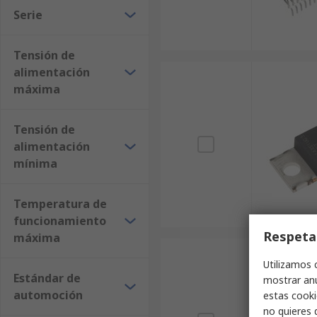
Serie
Tensión de
alimentación
máxima
Tensión de
alimentación
mínima
Temperatura de
funcionamiento
Respeta
máxima
Utilizamos 
Estándar de
mostrar anu
automoción
estas cooki
no quieres 