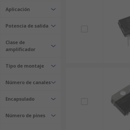
Documentación técnica disponible
. Encuentr
Aplicación
Compra segura online
. Plataforma confiable y
Explora ahora nuestro catálogo de
circuitos integra
Potencia de salida
necesitas para tus proyectos. ¡Pide hoy tus artículos 
Clase de
amplificador
Tipo de montaje
Número de canales
Encapsulado
Número de pines