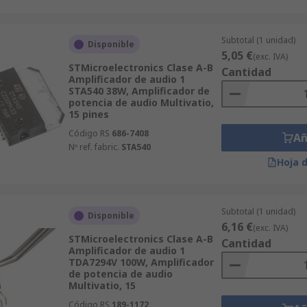
Subtotal (1 unidad)
Disponible
5,05 €
(exc. IVA)
STMicroelectronics Clase A-B
Cantidad
Amplificador de audio 1
STA540 38W, Amplificador de
potencia de audio Multivatio,
15 pines
Código RS
686-7408
Añ
Nº ref. fabric.
STA540
Hoja 
Subtotal (1 unidad)
Disponible
6,16 €
(exc. IVA)
STMicroelectronics Clase A-B
Cantidad
Amplificador de audio 1
TDA7294V 100W, Amplificador
de potencia de audio
Multivatio, 15
Código RS
189-1172