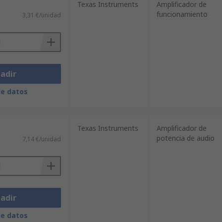
lve todas tus dudas.
Texas Instruments
Amplificador de
funcionamiento
3,31 €/unidad
iones y encarga los componentes que
adir
de datos
Texas Instruments
Amplificador de
potencia de audio
7,14 €/unidad
adir
de datos